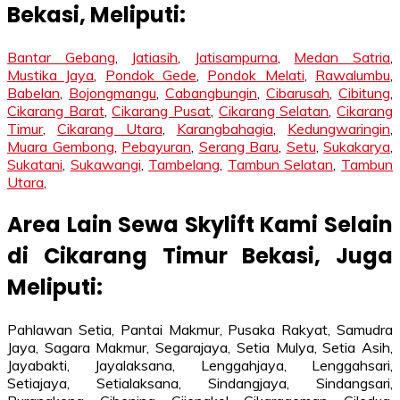
Bekasi, Meliputi:
Bantar Gebang
,
Jatiasih
,
Jatisampurna
,
Medan Satria
,
Mustika Jaya
,
Pondok Gede
,
Pondok Melati
,
Rawalumbu
,
Babelan
,
Bojongmangu
,
Cabangbungin
,
Cibarusah
,
Cibitung
,
Cikarang Barat
,
Cikarang Pusat
,
Cikarang Selatan
,
Cikarang
Timur
,
Cikarang Utara
,
Karangbahagia
,
Kedungwaringin
,
Muara Gembong
,
Pebayuran
,
Serang Baru
,
Setu
,
Sukakarya
,
Sukatani
,
Sukawangi
,
Tambelang
,
Tambun Selatan
,
Tambun
Utara
,
Area Lain Sewa Skylift Kami Selain
di Cikarang Timur Bekasi, Juga
Meliputi:
Pahlawan Setia, Pantai Makmur, Pusaka Rakyat, Samudra
Jaya, Sagara Makmur, Segarajaya, Setia Mulya, Setia Asih,
Jayabakti, Jayalaksana, Lenggahjaya, Lenggahsari,
Setiajaya, Setialaksana, Sindangjaya, Sindangsari,