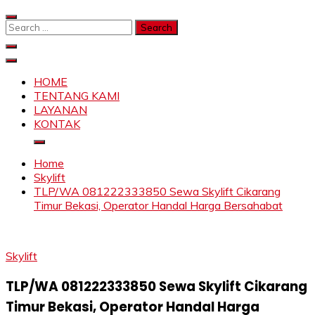
Skip
to
Search
content
for:
SAHABAT CRANE | JASA SEWA CRANE | FORKLIFT |
Sewa Crane, Forklift, Skylift Harga Bersahabat
SKYLIFT
HOME
TENTANG KAMI
LAYANAN
KONTAK
Home
Skylift
TLP/WA 081222333850 Sewa Skylift Cikarang
Timur Bekasi, Operator Handal Harga Bersahabat
Skylift
TLP/WA 081222333850 Sewa Skylift Cikarang
Timur Bekasi, Operator Handal Harga