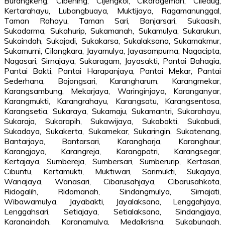
Burangkeng, Cibening, Cijengkol, Cikarageman, Ciledug,
Kertarahayu, Lubangbuaya, Muktijaya, Ragamanunggal,
Taman Rahayu, Taman Sari, Banjarsari, Sukaasih,
Sukadarma, Sukahurip, Sukamanah, Sukamulya, Sukarukun,
Sukaindah, Sukajadi, Sukakarsa, Sukalaksana, Sukamakmur,
Sukamurni, Cilangkara, Jayamulya, Jayasampurna, Nagacipta,
Nagasari, Sirnajaya, Sukaragam, Jayasakti, Pantai Bahagia,
Pantai Bakti, Pantai Harapanjaya, Pantai Mekar, Pantai
Sederhana, Bojongsari, Karangharum, Karangmekar,
Karangsambung, Mekarjaya, Waringinjaya, Karanganyar,
Karangmukti, Karangrahayu, Karangsatu, Karangsentosa,
Karangsetia, Sukaraya, Sukamaju, Sukamantri, Sukarahayu,
Sukaraja, Sukarapih, Sukawijaya, Sukabakti, Sukabudi,
Sukadaya, Sukakerta, Sukamekar, Sukaringin, Sukatenang,
Bantarjaya, Bantarsari, Karangharja, Karanghaur,
Karangjaya, Karangreja, Karangpatri, Karangsegar,
Kertajaya, Sumbereja, Sumbersari, Sumberurip, Kertasari,
Cibuntu, Kertamukti, Muktiwari, Sarimukti, Sukajaya,
Wanajaya, Wanasari, Cibarusahjaya, Cibarusahkota,
Ridogalih, Ridomanah, Sindangmulya, Sirnajati,
Wibawamulya, Jayabakti, Jayalaksana, Lenggahjaya,
Lenggahsari, Setiajaya, Setialaksana, Sindangjaya,
Karangindah, Karangmulya, Medalkrisna, Sukabungah,