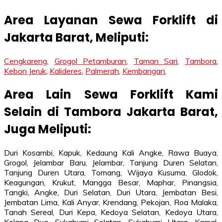
Area Layanan Sewa Forklift di
Jakarta Barat, Meliputi:
Cengkareng
,
Grogol Petamburan
,
Taman Sari
,
Tambora
,
Kebon Jeruk
,
Kalideres
,
Palmerah
,
Kembangan
,
Area Lain Sewa Forklift Kami
Selain di Tambora Jakarta Barat,
Juga Meliputi:
Duri Kosambi, Kapuk, Kedaung Kali Angke, Rawa Buaya,
Grogol, Jelambar Baru, Jelambar, Tanjung Duren Selatan,
Tanjung Duren Utara, Tomang, Wijaya Kusuma, Glodok,
Keagungan, Krukut, Mangga Besar, Maphar, Pinangsia,
Tangki, Angke, Duri Selatan, Duri Utara, Jembatan Besi,
Jembatan Lima, Kali Anyar, Krendang, Pekojan, Roa Malaka,
Tanah Sereal, Duri Kepa, Kedoya Selatan, Kedoya Utara,
Kelapa Dua, Sukabumi Selatan, Sukabumi Utara, Kamal,