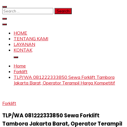
Skip
to
Search
content
for:
SAHABAT CRANE | JASA SEWA CRANE | FORKLIFT |
Sewa Crane, Forklift, Skylift Harga Bersahabat
SKYLIFT
HOME
TENTANG KAMI
LAYANAN
KONTAK
Home
Forklift
TLP/WA 081222333850 Sewa Forklift Tambora
Jakarta Barat, Operator Terampil Harga Kompetitif
Forklift
TLP/WA 081222333850 Sewa Forklift
Tambora Jakarta Barat, Operator Terampil