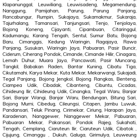
Klapanunggal, Leuwiliang, Leuwisadeng, Megamendung,
Nanggung, Pamijahan, Parung, Parung Panjang,
Rancabungur, Rumpin, Sukajaya, Sukamakmur, Sukaraja,
Tajurhalang, Tamansari, Tanjungsari, Tenjo, Tenjolaya,
Bojong Koneng, Cijayanti, Cipambuan, Citaringgul,
Kadumangu, Karang Tengah, Sentul, Sumur Batu, Bojong
Baru, Cimanggis, Kedung Waringin, Ragajaya, Rawa
Panjang, Susukan, Waringin Jaya, Pabuaran, Pasir Buncir,
Ciderum, Ciherang Pondok, Cimande, Cimande Hilir, Cinagara,
Lemah Duhur, Muara Jaya, Pancawati, Pasir Muncang,
Tangkil, Babakan Raden, Bantar Kuning, Cibatu Tiga,
Cikutamahi, Karya Mekar, Kuta Mekar, Mekarwangi, Sukajadi,
Tegal Panjang, Bojong Jengkol, Bojong Rangkas, Benteng,
Ciampea Udik, Cibadak, Cibanteng, Cibuntu, Cicadas,
Cihideung Ilir, Cihideung Udik, Cinangka, Tegal Waru, Banjar
Sari, Banjar Wangi, Banjar Waru, Bendungan, Bitung Sari,
Bojong Murni, Cibedug, Cileungsi, Citapen, Jambu Luwuk,
Pandansari, Teluk Pinang, Cirimekar, Ciriung, Harapan Jaya,
Karadenan, Nanggewer, Nanggewer Mekar, Pabuaran,
Pabuaran Mekar, Pakansari, Pondok Rajeg, Sukahati,
Tengah, Cemplang, Ciaruteun Ilir, Ciaruteun Udik, Cibatok ,
Cijujung, Cimanggu , Dukuh, Galuga, Girimulya, Leuweung