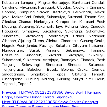
Kabasiran, Lumpang, Pingku, Bantarjaya, Bantarsari, Candali,
Cimulang, Mekarsari, Pasirgaok, Cibodas, Cidokom, Cipinang,
Gobang, Kampung Sawah, Kertajaya, Leuwibatu, Mekar
Jaya, Mekar Sari, Rabak, Sukamulya, Sukasari, Taman Sari,
Cileuksa, Cisarua, Harkatjaya, Kiarapandak, Kiarasari, Pasir
Madang, Sipayung, Sukamulih, Jaya Raharja, Urug, Cibadak,
Pabuaran, Sirnajaya, Sukadamai, Sukaharja, Sukamulya,
Sukaresmi, Sukawangi, Wargajaya, Cadas Ngampar,
Cibanon, Cijujung, Cikeas, Cilebut , Cimandala, Gunung Geulis,
Nagrak, Pasir Jambu, Pasirlaja, Sukatani, Citayam, Kalisuren,
Nanggerang, Sasak Panjang, Sukmajaya, Tonjong,
Pasireurih, Sirnagalih, Sukajadi, Sukajaya, Sukaluyu,
Sukamantri, Sukaresmi, Antajaya, Buanajaya, Cibadak, Pasir
Tanjung, Selawangi, Sirnarasa, Sirnasari, Sukarasa,
Tanjungrasa, Babakan, Batok, Bojong, Cilaku, Ciomas,
Singabangsa, Singabraja, Tapos, Cibitung Tengah,
Cinangneng, Gunung Malang, Gunung Mulya, Situ Daun,
Tapos 1, Tapos 2,
Post
Previous:
TLP/WA 081222333850 Sewa Skylift Kemang
Bogor, Operator Handal Harga Terjangkau
navigation
Next:
TLP/WA 081222333850 Sewa Forklift Cinangka
Serang, Operator Berpengalaman Harga Promo