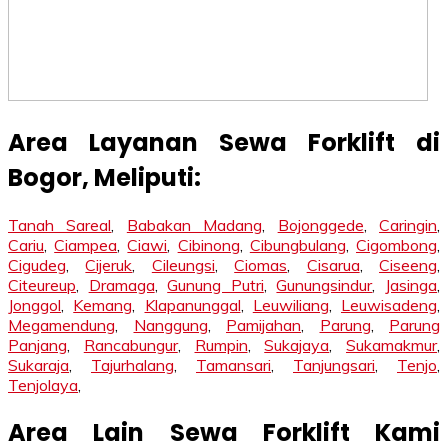
Area Layanan Sewa Forklift di
Bogor, Meliputi:
Tanah Sareal
,
Babakan Madang
,
Bojonggede
,
Caringin
,
Cariu
,
Ciampea
,
Ciawi
,
Cibinong
,
Cibungbulang
,
Cigombong
,
Cigudeg
,
Cijeruk
,
Cileungsi
,
Ciomas
,
Cisarua
,
Ciseeng
,
Citeureup
,
Dramaga
,
Gunung Putri
,
Gunungsindur
,
Jasinga
,
Jonggol
,
Kemang
,
Klapanunggal
,
Leuwiliang
,
Leuwisadeng
,
Megamendung
,
Nanggung
,
Pamijahan
,
Parung
,
Parung
Panjang
,
Rancabungur
,
Rumpin
,
Sukajaya
,
Sukamakmur
,
Sukaraja
,
Tajurhalang
,
Tamansari
,
Tanjungsari
,
Tenjo
,
Tenjolaya
,
Area Lain Sewa Forklift Kami