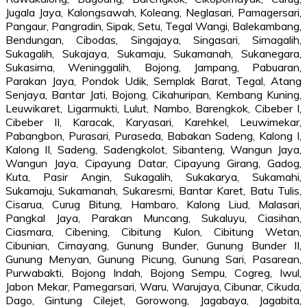
Jugala Jaya, Kalongsawah, Koleang, Neglasari, Pamagersari,
Pangaur, Pangradin, Sipak, Setu, Tegal Wangi, Balekambang,
Bendungan, Cibodas, Singajaya, Singasari, Sirnagalih,
Sukagalih, Sukajaya, Sukamaju, Sukamanah, Sukanegara,
Sukasirna, Weninggalih, Bojong, Jampang, Pabuaran,
Parakan Jaya, Pondok Udik, Semplak Barat, Tegal, Atang
Senjaya, Bantar Jati, Bojong, Cikahuripan, Kembang Kuning,
Leuwikaret, Ligarmukti, Lulut, Nambo, Barengkok, Cibeber I,
Cibeber II, Karacak, Karyasari, Karehkel, Leuwimekar,
Pabangbon, Purasari, Puraseda, Babakan Sadeng, Kalong I,
Kalong II, Sadeng, Sadengkolot, Sibanteng, Wangun Jaya,
Wangun Jaya, Cipayung Datar, Cipayung Girang, Gadog,
Kuta, Pasir Angin, Sukagalih, Sukakarya, Sukamahi,
Sukamaju, Sukamanah, Sukaresmi, Bantar Karet, Batu Tulis,
Cisarua, Curug Bitung, Hambaro, Kalong Liud, Malasari,
Pangkal Jaya, Parakan Muncang, Sukaluyu, Ciasihan,
Ciasmara, Cibening, Cibitung Kulon, Cibitung Wetan,
Cibunian, Cimayang, Gunung Bunder, Gunung Bunder II,
Gunung Menyan, Gunung Picung, Gunung Sari, Pasarean,
Purwabakti, Bojong Indah, Bojong Sempu, Cogreg, Iwul,
Jabon Mekar, Pamegarsari, Waru, Warujaya, Cibunar, Cikuda,
Dago, Gintung Cilejet, Gorowong, Jagabaya, Jagabita,