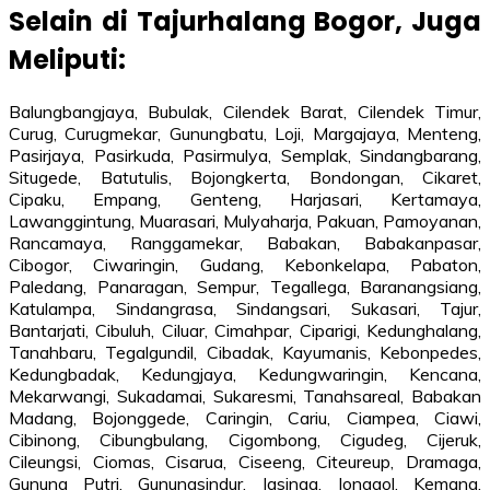
Selain di Tajurhalang Bogor, Juga
Meliputi:
Balungbangjaya, Bubulak, Cilendek Barat, Cilendek Timur,
Curug, Curugmekar, Gunungbatu, Loji, Margajaya, Menteng,
Pasirjaya, Pasirkuda, Pasirmulya, Semplak, Sindangbarang,
Situgede, Batutulis, Bojongkerta, Bondongan, Cikaret,
Cipaku, Empang, Genteng, Harjasari, Kertamaya,
Lawanggintung, Muarasari, Mulyaharja, Pakuan, Pamoyanan,
Rancamaya, Ranggamekar, Babakan, Babakanpasar,
Cibogor, Ciwaringin, Gudang, Kebonkelapa, Pabaton,
Paledang, Panaragan, Sempur, Tegallega, Baranangsiang,
Katulampa, Sindangrasa, Sindangsari, Sukasari, Tajur,
Bantarjati, Cibuluh, Ciluar, Cimahpar, Ciparigi, Kedunghalang,
Tanahbaru, Tegalgundil, Cibadak, Kayumanis, Kebonpedes,
Kedungbadak, Kedungjaya, Kedungwaringin, Kencana,
Mekarwangi, Sukadamai, Sukaresmi, Tanahsareal, Babakan
Madang, Bojonggede, Caringin, Cariu, Ciampea, Ciawi,
Cibinong, Cibungbulang, Cigombong, Cigudeg, Cijeruk,
Cileungsi, Ciomas, Cisarua, Ciseeng, Citeureup, Dramaga,
Gunung Putri, Gunungsindur, Jasinga, Jonggol, Kemang,