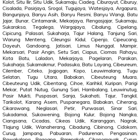
Kolot, Situ Ilir, Situ Udik, Sukamaju, Ciadeg, Ciburayut, Ciburuy,
Cisalada, Pasirjaya, Srogol, Tugujaya, Watesjaya, Argapura,
Bangunjaya, Banyu Asih, Banyu Resmi, Banyu Wangi, Batu
Jajar, Bunar, Cintamanik, Mekarjaya, Rengasjajar, Sukamaju,
Sukaraksa, Tegalega, Wargajaya, Cibalung, Cipelang,
Cipicung, Palasari, Sukaharja, Tajur Halang, Tanjung Sari,
Warung Menteng, Cileungsi Kidul, Cipenjo, Cipeucang,
Dayeuh, Gandoang, Jatisari, Limus Nunggal, Mampir,
Mekarsari, Pasir Angin, Setu Sari, Ciapus, Ciomas Rahayu,
Kota Batu, Laladon, Mekarjaya, Pagelaran, Parakan,
Sukaharja, Sukamakmur, Padasuka, Batu Layang, Cibeureum,
Cilember, Citeko, Jogjogan, Kopo, Leuwimalang, Tugu
Selatan, Tugu Utara, Babakan, Cibeuteung Muara,
Cibeuteung Udik, Cibentang, Cihoe, Karihkil, Kuripan, Parigi
Mekar, Putat Nutug, Gunung Sari, Hambalang, Leuwinutug,
Pasir Mukti, Puspasari, Sanja, Sukahati, Tajur, Tangkil,
Tarikolot, Karang Asem, Puspanegara, Babakan, Ciherang,
Cikarawang, Neglasari, Petir, Purwasari, Sinar Sari,
Sukadamai, Sukawening, Bojong Kulur, Bojong Nangka,
Ciangsana, Cicadas, Cikeas Udik, Karanggan, Nagrak,
Tlajung Udik, Wanaherang, Cibadung, Cibinong, Cidokom,
Curug, Jampang, Pabuaran, Padurenan, Pengasinan,
Rawakalong, Bagoang, Barengkok, Cikopomayak, Curug,