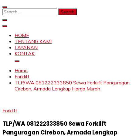
Skip
to
Search
content
for:
SAHABAT CRANE | JASA SEWA CRANE | FORKLIFT |
Sewa Crane, Forklift, Skylift Harga Bersahabat
SKYLIFT
HOME
TENTANG KAMI
LAYANAN
KONTAK
Home
Forklift
TLP/WA 081222333850 Sewa Forklift Panguragan
Cirebon, Armada Lengkap Harga Murah
Forklift
TLP/WA 081222333850 Sewa Forklift
Panguragan Cirebon, Armada Lengkap