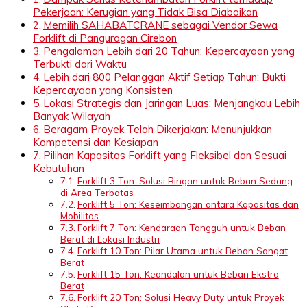
Pekerjaan: Kerugian yang Tidak Bisa Diabaikan
Memilih SAHABATCRANE sebagai Vendor Sewa
Forklift di Panguragan Cirebon
Pengalaman Lebih dari 20 Tahun: Kepercayaan yang
Terbukti dari Waktu
Lebih dari 800 Pelanggan Aktif Setiap Tahun: Bukti
Kepercayaan yang Konsisten
Lokasi Strategis dan Jaringan Luas: Menjangkau Lebih
Banyak Wilayah
Beragam Proyek Telah Dikerjakan: Menunjukkan
Kompetensi dan Kesiapan
Pilihan Kapasitas Forklift yang Fleksibel dan Sesuai
Kebutuhan
Forklift 3 Ton: Solusi Ringan untuk Beban Sedang
di Area Terbatas
Forklift 5 Ton: Keseimbangan antara Kapasitas dan
Mobilitas
Forklift 7 Ton: Kendaraan Tangguh untuk Beban
Berat di Lokasi Industri
Forklift 10 Ton: Pilar Utama untuk Beban Sangat
Berat
Forklift 15 Ton: Keandalan untuk Beban Ekstra
Berat
Forklift 20 Ton: Solusi Heavy Duty untuk Proyek