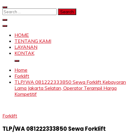
Skip
to
Search
content
for:
SAHABAT CRANE | JASA SEWA CRANE | FORKLIFT |
Sewa Crane, Forklift, Skylift Harga Bersahabat
SKYLIFT
HOME
TENTANG KAMI
LAYANAN
KONTAK
Home
Forklift
TLP/WA 081222333850 Sewa Forklift Kebayoran
Lama Jakarta Selatan, Operator Terampil Harga
Kompetitif
Forklift
TLP/WA 081222333850 Sewa Forklift