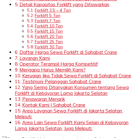
Detail Kapasitas Forklift yang Ditawarkan
Forklift 3.5 – 4 Ton
Forklift 5 Ton
Forklift 7 Ton
Forklift 10 Ton
Forklift 15 Ton
Forklift 20 Ton
Forklift 25 Ton
Forklift 30 Ton
Daftar Harga Sewa Forklift di Sahabat Crane
Layanan Kami
Operator Terampil Harga Kompetitif
Mengapa Harus Memilih Kami?
Kerugian Jika Tidak Sewa Forklift di Sahabat Crane
Testimoni Pelanggan Sahabat Crane
Yang Sering Ditanyakan Konsumen tentang Sewa
Forklift di Kebayoran Lama Jakarta Selatan
Penawaran Menarik
Kontak Kami | Sahabat Crane
Area Layanan Sewa Forklift di Jakarta Selatan,
Meliputi:
Area Lain Sewa Forklift Kami Selain di Kebayoran
Lama Jakarta Selatan, Juga Meliputi: