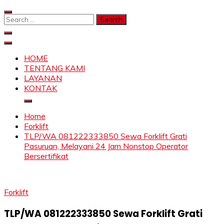
Skip
to
Search
content
for:
SAHABAT CRANE | JASA SEWA CRANE | FORKLIFT |
Sewa Crane, Forklift, Skylift Harga Bersahabat
SKYLIFT
HOME
TENTANG KAMI
LAYANAN
KONTAK
Home
Forklift
TLP/WA 081222333850 Sewa Forklift Grati
Pasuruan, Melayani 24 Jam Nonstop Operator
Bersertifikat
Forklift
TLP/WA 081222333850 Sewa Forklift Grati