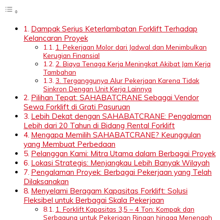
Dampak Serius Keterlambatan Forklift Terhadap
Kelancaran Proyek
1. Pekerjaan Molor dari Jadwal dan Menimbulkan
Kerugian Finansial
2. Biaya Tenaga Kerja Meningkat Akibat Jam Kerja
Tambahan
3. Terganggunya Alur Pekerjaan Karena Tidak
Sinkron Dengan Unit Kerja Lainnya
Pilihan Tepat: SAHABATCRANE Sebagai Vendor
Sewa Forklift di Grati Pasuruan
Lebih Dekat dengan SAHABATCRANE: Pengalaman
Lebih dari 20 Tahun di Bidang Rental Forklift
Mengapa Memilih SAHABATCRANE? Keunggulan
yang Membuat Perbedaan
Pelanggan Kami: Mitra Utama dalam Berbagai Proyek
Lokasi Strategis: Menjangkau Lebih Banyak Wilayah
Pengalaman Proyek: Berbagai Pekerjaan yang Telah
Dilaksanakan
Menyelami Beragam Kapasitas Forklift: Solusi
Fleksibel untuk Berbagai Skala Pekerjaan
1. Forklift Kapasitas 3,5 – 4 Ton: Kompak dan
Serbaguna untuk Pekerjaan Ringan hingga Menengah