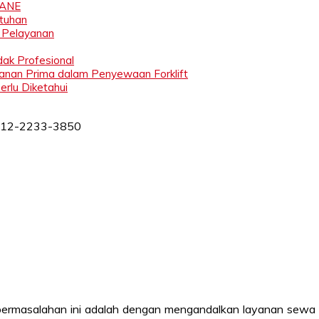
RANE
utuhan
 Pelayanan
ak Profesional
nan Prima dalam Penyewaan Forklift
rlu Diketahui
si permasalahan ini adalah dengan mengandalkan layanan sew