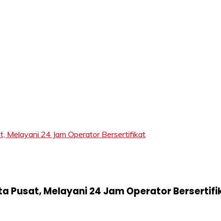
LIFT
 Melayani 24 Jam Operator Bersertifikat
a Pusat, Melayani 24 Jam Operator Bersertifi