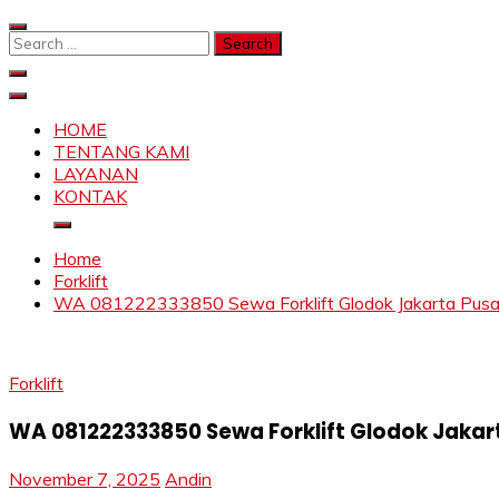
Skip
to
Search
content
for:
SAHABAT CRANE | JASA SEWA CRANE | FORKLIFT | SKY
Sewa Crane, Forklift, Skylift Harga Bersahabat
HOME
TENTANG KAMI
LAYANAN
KONTAK
Home
Forklift
WA 081222333850 Sewa Forklift Glodok Jakarta Pusat,
Forklift
WA 081222333850 Sewa Forklift Glodok Jakart
November 7, 2025
Andin