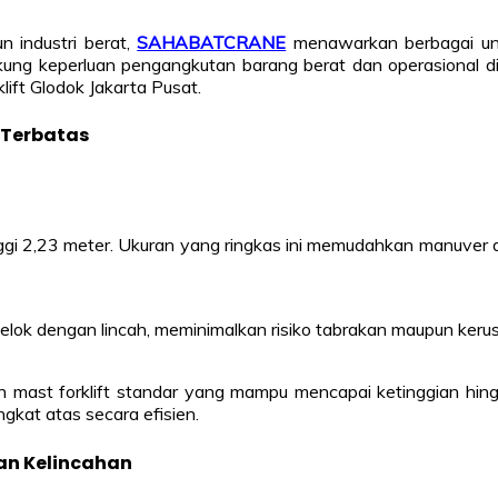
n industri berat,
SAHABATCRANE
menawarkan berbagai unit
ukung keperluan pengangkutan barang berat dan operasional di
lift Glodok Jakarta Pusat.
 Terbatas
tinggi 2,23 meter. Ukuran yang ringkas ini memudahkan manuver di
belok dengan lincah, meminimalkan risiko tabrakan maupun keru
 mast forklift standar yang mampu mencapai ketinggian hin
gkat atas secara efisien.
an Kelincahan