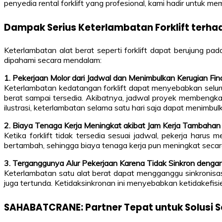
penyedia rental forklift yang profesional, kami hadir untuk m
Dampak Serius Keterlambatan Forklift terha
Keterlambatan alat berat seperti forklift dapat berujung pa
dipahami secara mendalam:
1. Pekerjaan Molor dari Jadwal dan Menimbulkan Kerugian Fin
Keterlambatan kedatangan forklift dapat menyebabkan seluru
berat sampai tersedia. Akibatnya, jadwal proyek membengkak
ilustrasi, keterlambatan selama satu hari saja dapat menimbul
2. Biaya Tenaga Kerja Meningkat akibat Jam Kerja Tambahan
Ketika forklift tidak tersedia sesuai jadwal, pekerja haru
bertambah, sehingga biaya tenaga kerja pun meningkat secara 
3. Terganggunya Alur Pekerjaan Karena Tidak Sinkron dengan
Keterlambatan satu alat berat dapat mengganggu sinkronisasi
juga tertunda. Ketidaksinkronan ini menyebabkan ketidakefis
SAHABATCRANE: Partner Tepat untuk Solusi S