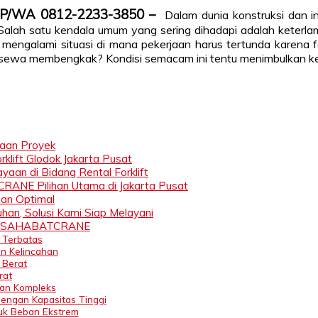
i TLP/WA 0812-2233-3850 –
Dalam dunia konstruksi dan i
 Salah satu kendala umum yang sering dihadapi adalah keterla
mengalami situasi di mana pekerjaan harus tertunda karena f
 sewa membengkak? Kondisi semacam ini tentu menimbulkan keru
jaan Proyek
lift Glodok Jakarta Pusat
yaan di Bidang Rental Forklift
RANE Pilihan Utama di Jakarta Pusat
nan Optimal
han, Solusi Kami Siap Melayani
akan SAHABATCRANE
 Terbatas
n Kelincahan
 Berat
rat
dan Kompleks
engan Kapasitas Tinggi
uk Beban Ekstrem