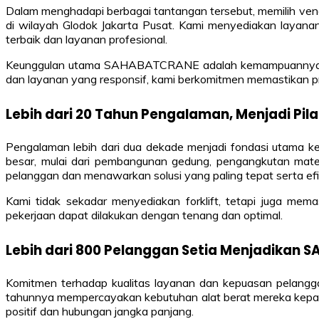
Dalam menghadapi berbagai tantangan tersebut, memilih ve
di wilayah Glodok Jakarta Pusat. Kami menyediakan layanan
terbaik dan layanan profesional.
Keunggulan utama SAHABATCRANE adalah kemampuannya untuk
dan layanan yang responsif, kami berkomitmen memastikan pr
Lebih dari 20 Tahun Pengalaman, Menjadi Pila
Pengalaman lebih dari dua dekade menjadi fondasi utama k
besar, mulai dari pembangunan gedung, pengangkutan mater
pelanggan dan menawarkan solusi yang paling tepat serta efi
Kami tidak sekadar menyediakan forklift, tetapi juga mem
pekerjaan dapat dilakukan dengan tenang dan optimal.
Lebih dari 800 Pelanggan Setia Menjadikan 
Komitmen terhadap kualitas layanan dan kepuasan pelangg
tahunnya mempercayakan kebutuhan alat berat mereka kepada k
positif dan hubungan jangka panjang.