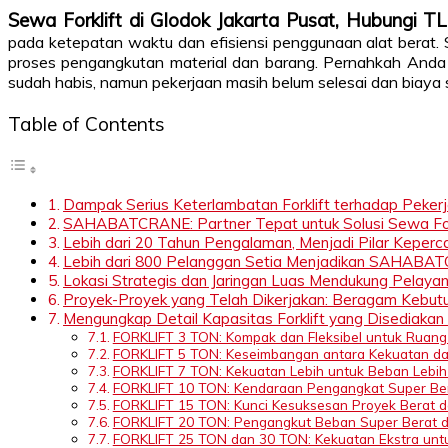
Sewa Forklift di Glodok Jakarta Pusat, Hubung
pada ketepatan waktu dan efisiensi penggunaan alat berat.
proses pengangkutan material dan barang. Pernahkah Anda 
sudah habis, namun pekerjaan masih belum selesai dan biaya
Table of Contents
Dampak Serius Keterlambatan Forklift terhadap Peker
SAHABATCRANE: Partner Tepat untuk Solusi Sewa Fork
Lebih dari 20 Tahun Pengalaman, Menjadi Pilar Keperca
Lebih dari 800 Pelanggan Setia Menjadikan SAHABATC
Lokasi Strategis dan Jaringan Luas Mendukung Pelaya
Proyek-Proyek yang Telah Dikerjakan: Beragam Kebutu
Mengungkap Detail Kapasitas Forklift yang Disedi
FORKLIFT 3 TON: Kompak dan Fleksibel untuk Ruang
FORKLIFT 5 TON: Keseimbangan antara Kekuatan da
FORKLIFT 7 TON: Kekuatan Lebih untuk Beban Lebih
FORKLIFT 10 TON: Kendaraan Pengangkat Super Be
FORKLIFT 15 TON: Kunci Kesuksesan Proyek Berat 
FORKLIFT 20 TON: Pengangkut Beban Super Berat d
FORKLIFT 25 TON dan 30 TON: Kekuatan Ekstra unt