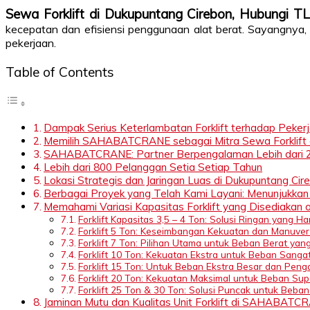
Sewa Forklift di Dukupuntang Cirebon, Hubungi
kecepatan dan efisiensi penggunaan alat berat. Sayangnya,
pekerjaan.
Table of Contents
Dampak Serius Keterlambatan Forklift terhadap Pekerj
Memilih SAHABATCRANE sebagai Mitra Sewa Forklift 
SAHABATCRANE: Partner Berpengalaman Lebih dari 2
Lebih dari 800 Pelanggan Setia Setiap Tahun
Lokasi Strategis dan Jaringan Luas di Dukupuntang Cir
Berbagai Proyek yang Telah Kami Layani: Menunjukka
Memahami Variasi Kapasitas Forklift yang Disediak
Forklift Kapasitas 3,5 – 4 Ton: Solusi Ringan yang 
Forklift 5 Ton: Keseimbangan Kekuatan dan Manuver
Forklift 7 Ton: Pilihan Utama untuk Beban Berat yan
Forklift 10 Ton: Kekuatan Ekstra untuk Beban Sanga
Forklift 15 Ton: Untuk Beban Ekstra Besar dan Peng
Forklift 20 Ton: Kekuatan Maksimal untuk Beban Sup
Forklift 25 Ton & 30 Ton: Solusi Puncak untuk Beban
Jaminan Mutu dan Kualitas Unit Forklift di SAHABATCR