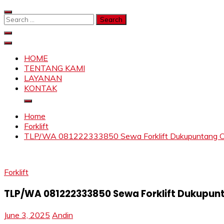
Skip
to
Search
content
for:
SAHABAT CRANE | JASA SEWA CRANE | FORKLIFT | SKY
Sewa Crane, Forklift, Skylift Harga Bersahabat
HOME
TENTANG KAMI
LAYANAN
KONTAK
Home
Forklift
TLP/WA 081222333850 Sewa Forklift Dukupuntang Cire
Forklift
TLP/WA 081222333850 Sewa Forklift Dukupunt
June 3, 2025
Andin