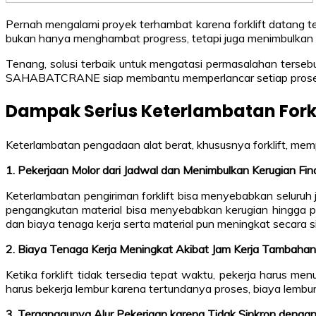
Pernah mengalami proyek terhambat karena forklift datang 
bukan hanya menghambat progress, tetapi juga menimbulkan ker
Tenang, solusi terbaik untuk mengatasi permasalahan ters
SAHABATCRANE siap membantu memperlancar setiap proses 
Dampak Serius Keterlambatan Forkl
Keterlambatan pengadaan alat berat, khususnya forklift, memp
1. Pekerjaan Molor dari Jadwal dan Menimbulkan Kerugian Fin
Keterlambatan pengiriman forklift bisa menyebabkan seluruh
pengangkutan material bisa menyebabkan kerugian hingga pulu
dan biaya tenaga kerja serta material pun meningkat secara si
2. Biaya Tenaga Kerja Meningkat Akibat Jam Kerja Tambahan
Ketika forklift tidak tersedia tepat waktu, pekerja harus m
harus bekerja lembur karena tertundanya proses, biaya lemb
3. Terganggunya Alur Pekerjaan karena Tidak Sinkron dengan