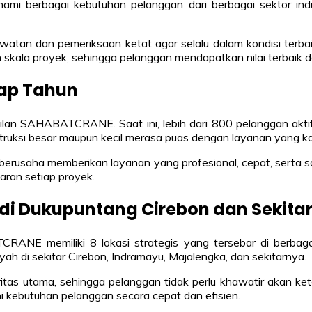
i berbagai kebutuhan pelanggan dari berbagai sektor industr
rawatan dan pemeriksaan ketat agar selalu dalam kondisi terba
 skala proyek, sehingga pelanggan mendapatkan nilai terbaik da
iap Tahun
ilan SAHABATCRANE. Saat ini, lebih dari 800 pelanggan akti
struksi besar maupun kecil merasa puas dengan layanan yang ka
u berusaha memberikan layanan yang profesional, cepat, sert
ran setiap proyek.
s di Dukupuntang Cirebon dan Sekita
E memiliki 8 lokasi strategis yang tersebar di berbagai
ah di sekitar Cirebon, Indramayu, Majalengka, dan sekitarnya.
ritas utama, sehingga pelanggan tidak perlu khawatir akan ke
i kebutuhan pelanggan secara cepat dan efisien.