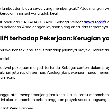
terlambat dan biaya sewa yang membengkak? Atau mungkin wak
ugian finansial yang tidak kecil.
ebut hadir dari SAHABATCRANE. Sebagai vendor
sewa forklift
d
pekerjaan Anda dengan layanan yang andal dan terpercaya.
ift terhadap Pekerjaan: Kerugian y
unyai konsekuensi serius terhadap jalannya proyek. Berikut ad
ansial
 jadwal pekerjaan menjadi tertunda. Sebagai contoh, dalam pr
han juta rupiah per hari. Apalagi jika pekerjaan harus menun
gnifikan.
enunggu atau memperpanjang jam kerja. Hal ini tentu menambah b
ur ini akan menambah beban anggaran proyek secara langsung.
 Unit Kerja Lainnya