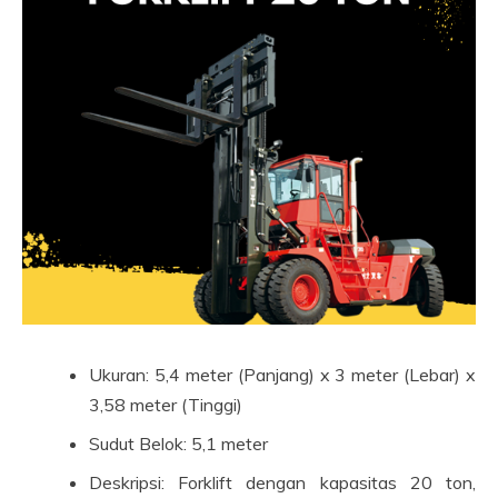
Ukuran: 5,4 meter (Panjang) x 3 meter (Lebar) x
3,58 meter (Tinggi)
Sudut Belok: 5,1 meter
Deskripsi: Forklift dengan kapasitas 20 ton,