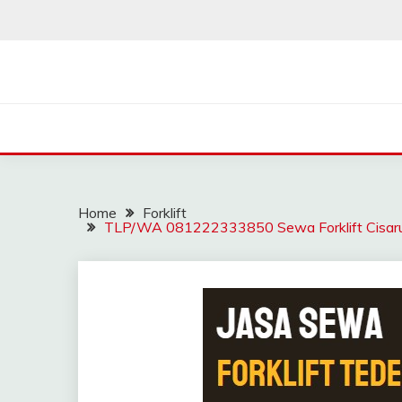
Skip
to
content
SAHABAT CRANE | J
Sewa Crane, Forklift, Skylift Harga Bersahabat
Home
Forklift
TLP/WA 081222333850 Sewa Forklift Cisarua