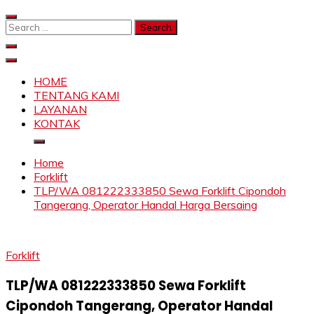
Skip
to
Search
content
for:
SAHABAT CRANE | JASA SEWA CRANE | FORKLIFT |
Sewa Crane, Forklift, Skylift Harga Bersahabat
SKYLIFT
HOME
TENTANG KAMI
LAYANAN
KONTAK
Home
Forklift
TLP/WA 081222333850 Sewa Forklift Cipondoh
Tangerang, Operator Handal Harga Bersaing
Forklift
TLP/WA 081222333850 Sewa Forklift
Cipondoh Tangerang, Operator Handal