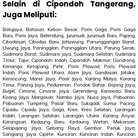
Selain di Cipondoh Tangerang,
Juga Meliputi:
Batujaya, Batusari, Kebon Besar, Poris Gaga, Poris Gaga
Baru, Poris Jaya, Belendung, Jurumudi, Jurumudi Baru, Pajang,
Cibodasari, Cibodas Baru, Jatiuwung, Panunggangan Barat,
Uwung Jaya, Paninggilan, Paninggilan Utara, Parung Serab,
Sudimara Barat, Sudimara Jaya, Sudimara Selatan, Sudimara
Timur, Tajur, Cipondoh Indah, Cipondoh Makmur, Gondrong,
Kenanga, Ketapang, Petir, Poris Plawad, Poris Plawad
Indah, Poris Plawad Utara, Alam Jaya, Gandasari, Jatake,
Keroncong, Manis Jaya, Pasir Jaya, Karang Mulya, Karang
Timur, Parung Jaya, Pedurenan, Pondok Bahar, Bojong Jaya,
Bugel, Cimone, Cimone Jaya, Gerendeng, Karawaci Baru,
Koang Jaya, Margasari, Nambo Jaya, Nusa Jaya, Pabuaran,
Pabuaran Tumpeng, Pasar Baru, Sukajadi, Sumur Pacing,
Cipadu, Cipadu Jaya, Gaga, Kreo, Kreo Selatan, Larangan
Indah, Larangan Selatan, Larangan Utara, Karang Anyar,
Karangsari, Kedaung Baru, Kedaung Wetan, Mekarsari,
Selapajang Jaya, Gebang Raya, Gembor, Periuk Jaya,
Sangiang Jaya, Cipete, Kunciran, Kunciran Indah, Kunciran