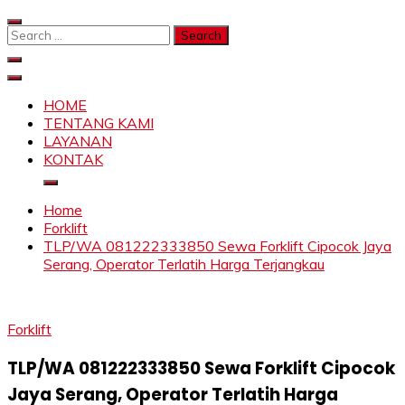
Skip
to
Search
content
for:
SAHABAT CRANE | JASA SEWA CRANE | FORKLIFT |
Sewa Crane, Forklift, Skylift Harga Bersahabat
SKYLIFT
HOME
TENTANG KAMI
LAYANAN
KONTAK
Home
Forklift
TLP/WA 081222333850 Sewa Forklift Cipocok Jaya
Serang, Operator Terlatih Harga Terjangkau
Forklift
TLP/WA 081222333850 Sewa Forklift Cipocok
Jaya Serang, Operator Terlatih Harga