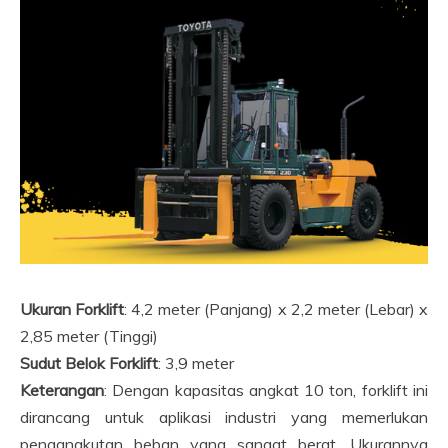
Ukuran Forklift
: 4,2 meter (Panjang) x 2,2 meter (Lebar) x
2,85 meter (Tinggi)
Sudut Belok Forklift
: 3,9 meter
Keterangan
: Dengan kapasitas angkat 10 ton, forklift ini
dirancang untuk aplikasi industri yang memerlukan
pengangkutan beban yang sangat berat. Ukurannya