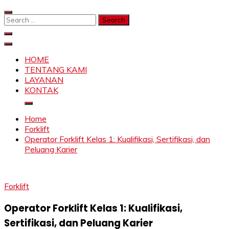
Skip
to
Search
content
for:
SAHABAT CRANE | JASA SEWA CRANE | FORKLIFT |
Sewa Crane, Forklift, Skylift Harga Bersahabat
SKYLIFT
HOME
TENTANG KAMI
LAYANAN
KONTAK
Home
Forklift
Operator Forklift Kelas 1: Kualifikasi, Sertifikasi, dan
Peluang Karier
Forklift
Operator Forklift Kelas 1: Kualifikasi,
Sertifikasi, dan Peluang Karier