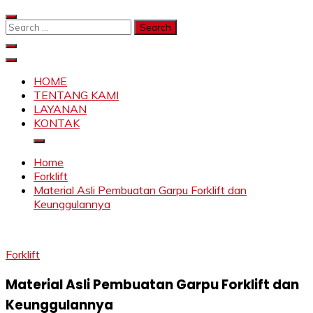
Skip
to
Search
content
for:
SAHABAT CRANE | JASA SEWA CRANE | FORKLIFT |
Sewa Crane, Forklift, Skylift Harga Bersahabat
SKYLIFT
HOME
TENTANG KAMI
LAYANAN
KONTAK
Home
Forklift
Material Asli Pembuatan Garpu Forklift dan
Keunggulannya
Forklift
Material Asli Pembuatan Garpu Forklift dan
Keunggulannya