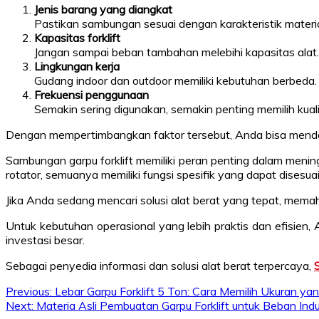
Jenis barang yang diangkat
Pastikan sambungan sesuai dengan karakteristik materia
Kapasitas forklift
Jangan sampai beban tambahan melebihi kapasitas alat.
Lingkungan kerja
Gudang indoor dan outdoor memiliki kebutuhan berbeda.
Frekuensi penggunaan
Semakin sering digunakan, semakin penting memilih kualit
Dengan mempertimbangkan faktor tersebut, Anda bisa mendapa
Sambungan garpu forklift memiliki peran penting dalam meningkat
rotator, semuanya memiliki fungsi spesifik yang dapat dises
Jika Anda sedang mencari solusi alat berat yang tepat, mema
Untuk kebutuhan operasional yang lebih praktis dan efisie
investasi besar.
Sebagai penyedia informasi dan solusi alat berat terpercaya,
Post
Previous:
Lebar Garpu Forklift 5 Ton: Cara Memilih Ukuran ya
Next:
Materia Asli Pembuatan Garpu Forklift untuk Beban Indu