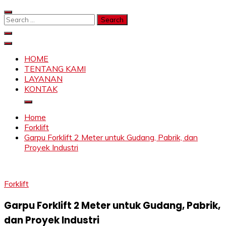
Skip
to
Search
content
for:
SAHABAT CRANE | JASA SEWA CRANE | FORKLIFT |
Sewa Crane, Forklift, Skylift Harga Bersahabat
SKYLIFT
HOME
TENTANG KAMI
LAYANAN
KONTAK
Home
Forklift
Garpu Forklift 2 Meter untuk Gudang, Pabrik, dan
Proyek Industri
Forklift
Garpu Forklift 2 Meter untuk Gudang, Pabrik,
dan Proyek Industri