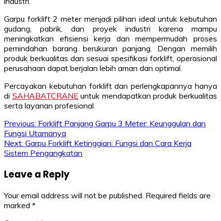
industri.
Garpu forklift 2 meter menjadi pilihan ideal untuk kebutuhan
gudang, pabrik, dan proyek industri karena mampu
meningkatkan efisiensi kerja dan mempermudah proses
pemindahan barang berukuran panjang. Dengan memilih
produk berkualitas dan sesuai spesifikasi forklift, operasional
perusahaan dapat berjalan lebih aman dan optimal.
Percayakan kebutuhan forklift dan perlengkapannya hanya
di
SAHABATCRANE
untuk mendapatkan produk berkualitas
serta layanan profesional.
Post
Previous:
Forklift Panjang Garpu 3 Meter: Keunggulan dan
Fungsi Utamanya
navigation
Next:
Garpu Forklift Ketinggian: Fungsi dan Cara Kerja
Sistem Pengangkatan
Leave a Reply
Your email address will not be published.
Required fields are
marked
*