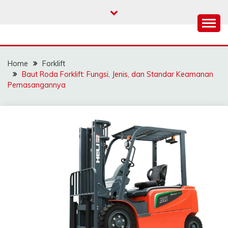
Skip
to
content
SAHABAT CRANE |
Sewa Crane, Forklift, Skylift Harga Bersahabat
JASA SEWA CRANE |
Home
Forklift
FORKLIFT | SKYLIFT
Baut Roda Forklift: Fungsi, Jenis, dan Standar Keamanan
Pemasangannya