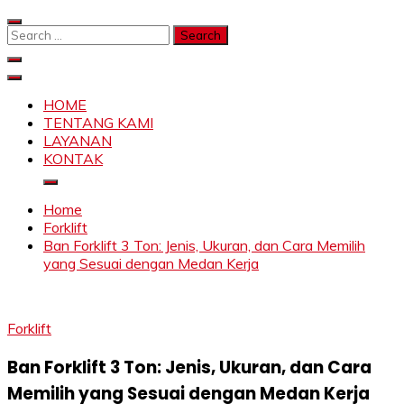
Skip
to
Search
content
for:
SAHABAT CRANE | JASA SEWA CRANE | FORKLIFT |
Sewa Crane, Forklift, Skylift Harga Bersahabat
SKYLIFT
HOME
TENTANG KAMI
LAYANAN
KONTAK
Home
Forklift
Ban Forklift 3 Ton: Jenis, Ukuran, dan Cara Memilih
yang Sesuai dengan Medan Kerja
Forklift
Ban Forklift 3 Ton: Jenis, Ukuran, dan Cara
Memilih yang Sesuai dengan Medan Kerja