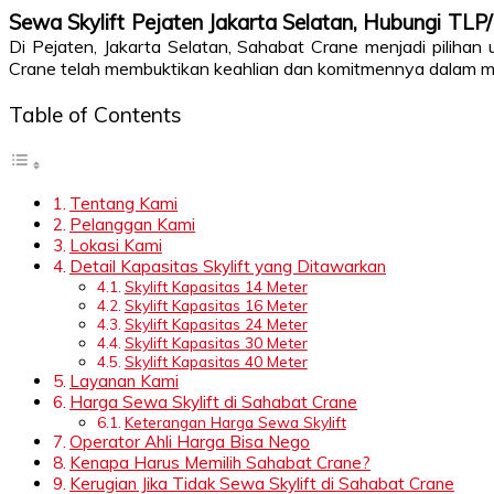
Sewa Skylift Pejaten Jakarta Selatan, Hubungi T
Di Pejaten, Jakarta Selatan, Sahabat Crane menjadi piliha
Crane telah membuktikan keahlian dan komitmennya dalam m
Table of Contents
Tentang Kami
Pelanggan Kami
Lokasi Kami
Detail Kapasitas Skylift yang Ditawarkan
Skylift Kapasitas 14 Meter
Skylift Kapasitas 16 Meter
Skylift Kapasitas 24 Meter
Skylift Kapasitas 30 Meter
Skylift Kapasitas 40 Meter
Layanan Kami
Harga Sewa Skylift di Sahabat Crane
Keterangan Harga Sewa Skylift
Operator Ahli Harga Bisa Nego
Kenapa Harus Memilih Sahabat Crane?
Kerugian Jika Tidak Sewa Skylift di Sahabat Crane