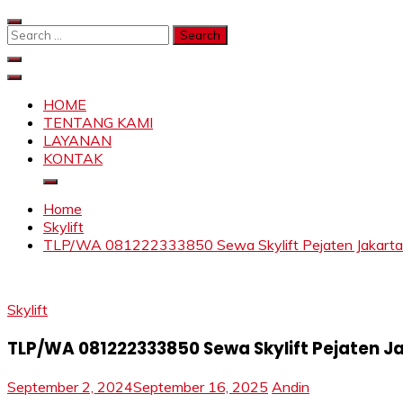
Skip
to
Search
content
for:
SAHABAT CRANE | JASA SEWA CRANE | FORKLIFT | SKY
Sewa Crane, Forklift, Skylift Harga Bersahabat
HOME
TENTANG KAMI
LAYANAN
KONTAK
Home
Skylift
TLP/WA 081222333850 Sewa Skylift Pejaten Jakarta S
Skylift
TLP/WA 081222333850 Sewa Skylift Pejaten Ja
September 2, 2024
September 16, 2025
Andin