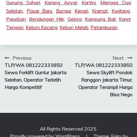
Gunung Sahari
,
Karang Anyar
,
Kartini
,
Mangga Dua
Selatan
,
Pasar Baru
,
Bungur
,
Kenari
,
Kramat
,
Kwitang
,
Paseban
,
Bendungan Hilir
,
Gelora
,
Kampung Bali
,
Karet
Tengsin
,
Kebon Kacang
,
Kebon Melati
,
Petamburan
,
Post
Previous:
Next:
TLP/WA 081222333850
TLP/WA 081222333850
navigation
Sewa Forklift Guntur Jakarta
Sewa Skylift Pondok
Selatan, Operator Terlatih
Ranggon Jakarta Timur,
Harga Kompetitif
Operator Terampil Harga
Bisa Nego
All Rights Reserved 2025.
Proudly powered by WordPress
|
Theme: Fairy by