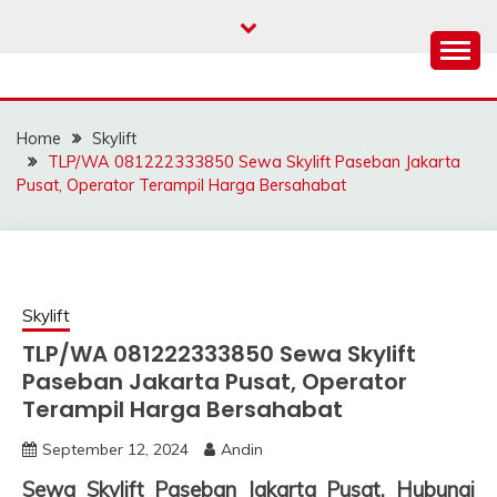
Skip
to
content
SAHABAT CRANE |
Sewa Crane, Forklift, Skylift Harga Bersahabat
JASA SEWA CRANE |
Home
Skylift
FORKLIFT | SKYLIFT
TLP/WA 081222333850 Sewa Skylift Paseban Jakarta
Pusat, Operator Terampil Harga Bersahabat
Skylift
TLP/WA 081222333850 Sewa Skylift
Paseban Jakarta Pusat, Operator
Terampil Harga Bersahabat
September 12, 2024
Andin
Sewa Skylift Paseban Jakarta Pusat, Hubungi