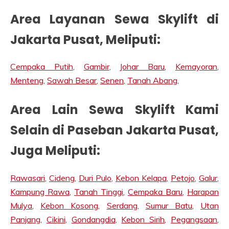
Area Layanan Sewa Skylift di
Jakarta Pusat, Meliputi:
Cempaka Putih
,
Gambir
,
Johar Baru
,
Kemayoran
,
Menteng
,
Sawah Besar
,
Senen
,
Tanah Abang
,
Area Lain Sewa Skylift Kami
Selain di Paseban Jakarta Pusat,
Juga Meliputi:
Rawasari
,
Cideng
,
Duri Pulo
,
Kebon Kelapa
,
Petojo
,
Galur
,
Kampung Rawa
,
Tanah Tinggi
,
Cempaka Baru
,
Harapan
Mulya
,
Kebon Kosong
,
Serdang
,
Sumur Batu
,
Utan
Panjang
,
Cikini
,
Gondangdia
,
Kebon Sirih
,
Pegangsaan
,