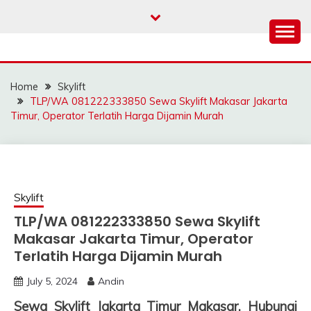
Skip
to
content
SAHABAT CRANE |
Sewa Crane, Forklift, Skylift Harga Bersahabat
JASA SEWA CRANE |
Home
Skylift
FORKLIFT | SKYLIFT
TLP/WA 081222333850 Sewa Skylift Makasar Jakarta
Timur, Operator Terlatih Harga Dijamin Murah
Skylift
TLP/WA 081222333850 Sewa Skylift
Makasar Jakarta Timur, Operator
Terlatih Harga Dijamin Murah
July 5, 2024
Andin
Sewa Skylift Jakarta Timur Makasar, Hubungi