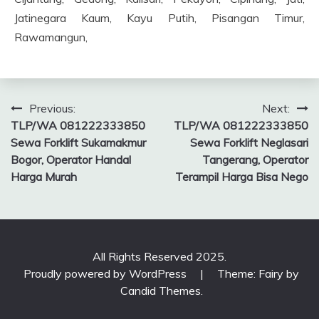
Jatinegara Kaum, Kayu Putih, Pisangan Timur,
Rawamangun,
Post
Previous:
Next:
TLP/WA 081222333850
TLP/WA 081222333850
navigation
Sewa Forklift Sukamakmur
Sewa Forklift Neglasari
Bogor, Operator Handal
Tangerang, Operator
Harga Murah
Terampil Harga Bisa Nego
All Rights Reserved 2025.
Proudly powered by WordPress
|
Theme: Fairy by
Candid Themes
.