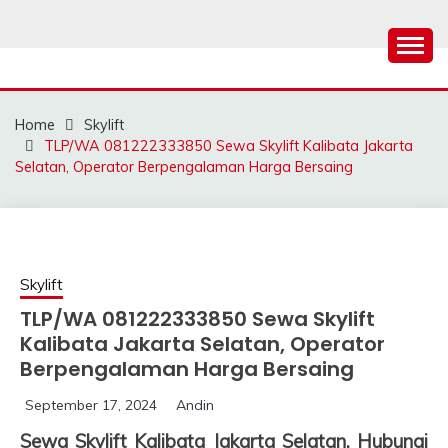
Skip
to
content
SAHABAT CRANE |
Sewa Crane, Forklift, Skylift Harga Bersahabat
JASA SEWA CRANE |
Home
Skylift
FORKLIFT | SKYLIFT
TLP/WA 081222333850 Sewa Skylift Kalibata Jakarta
Selatan, Operator Berpengalaman Harga Bersaing
Skylift
TLP/WA 081222333850 Sewa Skylift
Kalibata Jakarta Selatan, Operator
Berpengalaman Harga Bersaing
September 17, 2024
Andin
Sewa Skylift Kalibata Jakarta Selatan, Hubungi