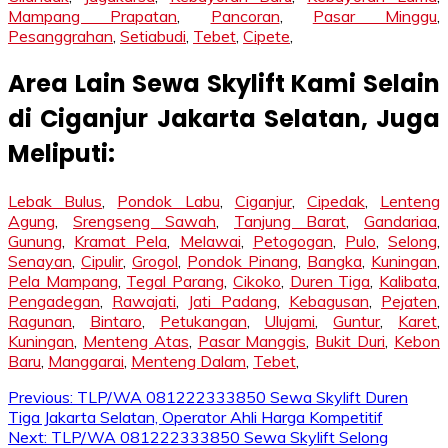
Mampang Prapatan
,
Pancoran
,
Pasar Minggu
,
Pesanggrahan
,
Setiabudi
,
Tebet
,
Cipete
,
Area Lain Sewa Skylift Kami Selain
di Ciganjur Jakarta Selatan, Juga
Meliputi:
Lebak Bulus
,
Pondok Labu
,
Ciganjur
,
Cipedak
,
Lenteng
Agung
,
Srengseng Sawah
,
Tanjung Barat
,
Gandariaa
,
Gunung
,
Kramat Pela
,
Melawai
,
Petogogan
,
Pulo
,
Selong
,
Senayan
,
Cipulir
,
Grogol
,
Pondok Pinang
,
Bangka
,
Kuningan
,
Pela Mampang
,
Tegal Parang
,
Cikoko
,
Duren Tiga
,
Kalibata
,
Pengadegan
,
Rawajati
,
Jati Padang
,
Kebagusan
,
Pejaten
,
Ragunan
,
Bintaro
,
Petukangan
,
Ulujami
,
Guntur
,
Karet
,
Kuningan
,
Menteng Atas
,
Pasar Manggis
,
Bukit Duri
,
Kebon
Baru
,
Manggarai
,
Menteng Dalam
,
Tebet
,
Post
Previous:
TLP/WA 081222333850 Sewa Skylift Duren
Tiga Jakarta Selatan, Operator Ahli Harga Kompetitif
navigation
Next:
TLP/WA 081222333850 Sewa Skylift Selong