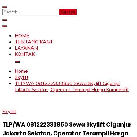
Skip
to
Search
content
for:
SAHABAT CRANE | JASA SEWA CRANE | FORKLIFT |
Sewa Crane, Forklift, Skylift Harga Bersahabat
SKYLIFT
HOME
TENTANG KAMI
LAYANAN
KONTAK
Home
Skylift
TLP/WA 081222333850 Sewa Skylift Ciganjur
Jakarta Selatan, Operator Terampil Harga Kompetitif
Skylift
TLP/WA 081222333850 Sewa Skylift Ciganjur
Jakarta Selatan, Operator Terampil Harga