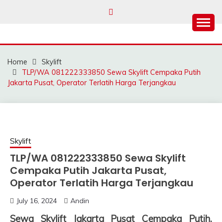
Skip
to
content
SAHABAT CRANE |
Sewa Crane, Forklift, Skylift Harga Bersahabat
JASA SEWA CRANE |
Home
Skylift
FORKLIFT | SKYLIFT
TLP/WA 081222333850 Sewa Skylift Cempaka Putih
Jakarta Pusat, Operator Terlatih Harga Terjangkau
Skylift
TLP/WA 081222333850 Sewa Skylift
Cempaka Putih Jakarta Pusat,
Operator Terlatih Harga Terjangkau
July 16, 2024
Andin
Sewa Skylift Jakarta Pusat Cempaka Putih,