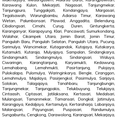
Karawang Kulon, Mekarjati, Nagasari, Tanjungmekar,
Tanjungpura, Tunggakjati, Kondangjaya, Margasari,
Tegalsawah, Warungbambu, Adiarsa Timur, Karawang
Wetan, Palumbonsari, Plawad, Anggadita, Belendung,
Cibalongsari, Cimahi, Curug, Duren, Gintungkerta,
Karanganyar, Kiarapayung, Klari, Pancawati, Sumurkondang,
Walahar, Cikampek Utara, Jomin Barat, Jomin Timur,
Pangulah Baru, Pangulah Selatan, Pangulah Utara, Pucung,
Sarimulya, Wancimekar, Kutagandok, Kutajaya, Kutakarya,
Kutamukti, Kutaraja, Mulyajaya, Sampalan, Sindangkarya,
Sindangmukti, Sindangmulya, Sindangsari, Waluya,
Ciwaringin, Karangtanjung, Karyamukti, Kedawung,
Lemahabang, Lemahmukti, Pasirtanjung, Pulojaya,
Pulokalapa, Pulomulya, Waringinkarya, Bengle, Ciranggon,
Lemahmulya, Majalaya, Pasirjengkol, Pasirmulya, Sarijaya,
Solokan, Talagajaya, Tanahbaru, Tanjungbungin,
Tanjungmekar, Tanjungpakis, Telukbuyung, Telukjaya,
Cintaasih, Ciptasari, Jatilaksana, Kertasari, Medalsari,
Mulangsari, Tamanmekar, Tamansari, Dongkal, Jatimulya,
Karangjaya, Kedaljaya, Kertamulya, Kertaraharja, Labanjaya,
Malangsari, Payungsari, Puspasari, Randumulya,
Sungaibuntu, Cengkong, Darawolong, Karangsari, Mekarjaya,