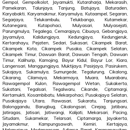
Gempol, Gempolkolot, Jayamukti, Kutaraharja, Mekarasih,
Pamekaran, Talunjaya, Tanjung, Batujaya, Baturaden,
Karyabakti, Karyamakmur, Karyamulya, Kutaampel, Segaran,
Segarjaya, Telukambulu, Telukbango, Kutamekar,
Kutanegara, Kutapohaci, Mulyasari, Mulyasejati,
Parungmulya, Tegalega, Cemarajaya, Cibuaya, Gebangjaya,
Jayamulya, Kalidungjaya, Kedungjaya, Kedungjeruk,
Kertarahayu, Pejaten, Sedari, Sukasari, Cikampek Barat,
Cikampek Kota, Cikampek Pusaka, Cikampek Selatan,
Cikampek Timur, Dawuan Barat, Dawuan Tengah, Dawuan
Timur, Kalihurip, Kamojing, Bayur Kidul, Bayur Lor, Kiara,
Langensari, Manggungjaya, Muktijaya, Pasirjaya, Pasirukem,
Sukajaya, Sukamulya, Sumurgede, Tegalurung, Cikalong,
Cikarang, Cilamaya, Mekarmaya, Muara, Muarabaru,
Rawagempol Kulon, Rawagempol Wetan, Sukakerta,
Sukatani, Tegalsari, Tegalwaru, Cikande, Ciptamargi,
Kertamukti, Kosambibatu, Mekarpohaci, Pusakajaya Selatan,
Pusakajaya Utara, Rawasari, Sukaratu, Tanjungsari,
Balonggandu, Barugbug, Cikalongsari, Cirejag, Jatibaru,
Jatiragas, Jatisari, Jatiwangi, Kalijati, Mekarsari, Pacing,
Situdam, Sukamekar, Telarsari, Ciptamarga, Jayakerta,
Jayamakmur, Kampungsawah, Kemiri, Kertajaya,
Makmurjaya, Medangasem, Adiarsa Barat, Karangpawitan,