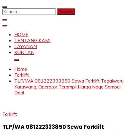
Skip
to
Search
content
for:
SAHABAT CRANE | JASA SEWA CRANE | FORKLIFT |
Sewa Crane, Forklift, Skylift Harga Bersahabat
SKYLIFT
HOME
TENTANG KAMI
LAYANAN
KONTAK
Home
Forklift
TLP/WA 081222333850 Sewa Forklift Tegalwaru
Karawang, Operator Terampil Harga Nego Sampai
Deal
Forklift
TLP/WA 081222333850 Sewa Forklift