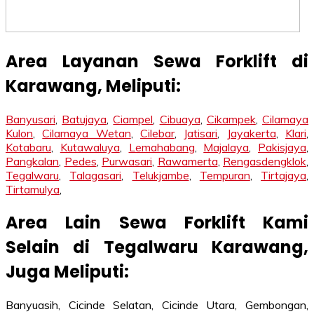
Area Layanan Sewa Forklift di
Karawang, Meliputi:
Banyusari
,
Batujaya
,
Ciampel
,
Cibuaya
,
Cikampek
,
Cilamaya
Kulon
,
Cilamaya Wetan
,
Cilebar
,
Jatisari
,
Jayakerta
,
Klari
,
Kotabaru
,
Kutawaluya
,
Lemahabang
,
Majalaya
,
Pakisjaya
,
Pangkalan
,
Pedes
,
Purwasari
,
Rawamerta
,
Rengasdengklok
,
Tegalwaru
,
Talagasari
,
Telukjambe
,
Tempuran
,
Tirtajaya
,
Tirtamulya
,
Area Lain Sewa Forklift Kami
Selain di Tegalwaru Karawang,
Juga Meliputi:
Banyuasih, Cicinde Selatan, Cicinde Utara, Gembongan,