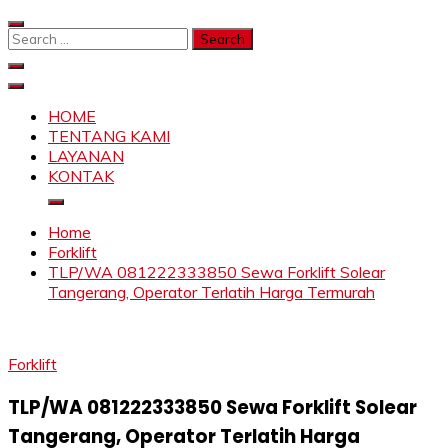
Skip
to
Search
content
for:
SAHABAT CRANE | JASA SEWA CRANE | FORKLIFT |
Sewa Crane, Forklift, Skylift Harga Bersahabat
SKYLIFT
HOME
TENTANG KAMI
LAYANAN
KONTAK
Home
Forklift
TLP/WA 081222333850 Sewa Forklift Solear
Tangerang, Operator Terlatih Harga Termurah
Forklift
TLP/WA 081222333850 Sewa Forklift Solear
Tangerang, Operator Terlatih Harga