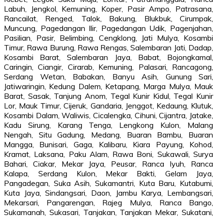
Labuh, Jengkol, Kemuning, Koper, Pasir Ampo, Patrasana,
Rancailat, Renged, Talok, Bakung, Blukbuk, Cirumpak,
Muncung, Pagedangan Ilir, Pagedangan Udik, Pagenjahan,
Pasilian, Pasir, Belimbing, Cengklong, Jati Mulya, Kosambi
Timur, Rawa Burung, Rawa Rengas, Salembaran Jati, Dadap,
Kosambi Barat, Salembaran Jaya, Babat, Bojongkamal,
Caringin, Ciangir, Cirarab, Kemuning, Palasari, Rancagong,
Serdang Wetan, Babakan, Banyu Asih, Gunung Sari,
Jatiwaringin, Kedung Dalem, Ketapang, Marga Mulya, Mauk
Barat, Sasak, Tanjung Anom, Tegal Kunir Kidul, Tegal Kunir
Lor, Mauk Timur, Cijeruk, Gandaria, Jenggot, Kedaung, Klutuk,
Kosambi Dalam, Waliwis, Cicalengka, Cihuni, Cijantra, Jatake,
Kadu Sirung, Karang Tenga, Lengkong Kulon, Malang
Nengah, Situ Gadung, Medang, Buaran Bambu, Buaran
Mangga, Bunisari, Gaga, Kalibaru, Kiara Payung, Kohod,
Kramat, Laksana, Paku Alam, Rawa Boni, Sukawali, Surya
Bahari, Ciakar, Mekar Jaya, Peusar, Ranca Iyuh, Ranca
Kalapa, Serdang Kulon, Mekar Bakti, Gelam Jaya,
Pangadegan, Suka Asih, Sukamantri, Kuta Baru, Kutabumi,
Kuta Jaya, Sindangsari, Daon, Jambu Karya, Lembangsari,
Mekarsari, Pangarengan, Rajeg Mulya, Ranca Bango,
Sukamanah, Sukasari, Tanjakan, Tanjakan Mekar, Sukatani,