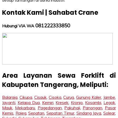
setiap tantangan di dunia industri.
Kontak Kami | Sahabat Crane
081222333850
Hubungi VIA WA
Area Layanan Sewa Forklift di
Kabupaten Tangerang, Meliputi:
Balaraja
,
Cikupa
,
Cisauk
,
Cisoka
,
Curug
,
Gunung Kaler
,
Jambe
,
Jayanti
,
Kelapa Dua
,
Kemiri
,
Kresek
,
Kronjo
,
Kosambi
,
Legok
,
Mauk
,
Mekarbaru
,
Pagedangan
,
Pakuhaji
,
Panongan
,
Pasar
Kemis
,
Rajeg
,
Sepatan
,
Sepatan Timur
,
Sindang Jaya
,
Solear
,