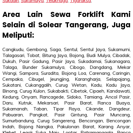
Sukadiri
,
Sukamulya
,
Teluknaga
,
Tigaraksa
,
Area Lain Sewa Forklift Kami
Selain di Solear Tangerang, Juga
Meliputi:
Cangkudu, Gembong, Saga, Sentul, Sentul Jaya, Sukamurni,
Talagasari, Tobat, Bitung Jaya, Bojong, Budi Mulya, Cibadak,
Dukuh, Pasir Gadung, Pasir Jaya, Sukadamai, Sukanagara,
Talaga, Bunder Sukamulya, Cibogo, Dangdang, Mekar
Wangi, Sampora, Suradita, Bojong Loa, Carenang, Caringin,
Cempaka, Cibugel, Jeungjing, Karangharja, Selapajang,
Sukatani, Cukanggalih, Curug Wetan, Kadu, Kadu Jaya,
Binong, Curug Kulon, Sukabakti, Cibetok, Cipaeh, Kandawati,
Kedung, Onyam, Rancagede, Sidoko, Tamiang, Ancol Pasir,
Daru, Kutruk, Mekarsari, Pasir Barat, Ranca Buaya,
Sukamanah, Taban, Tipar Raya, Cikande, Dangdeur,
Pabuaran, Pangkat, Pasir Gintung, Pasir Muncang,
Sumurbandung, Curug Sangereng, Bencongan, Bencongan
Indah, Bojong Nangka, Pakulonan Barat, Karang Anyar,
Klebet, Legok Suka Maju, Lontar, Patramanggala, Ranca