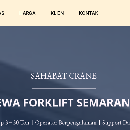
AS
HARGA
KLIEN
KONTAK
SAHABAT CRANE
EWA FORKLIFT SEMARA
ap 3–30 Ton | Operator Berpengalaman | Support Da