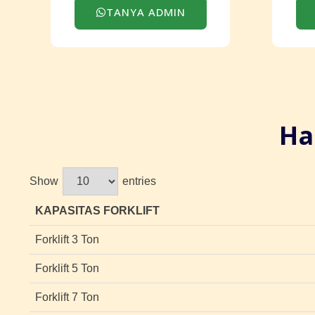
TANYA ADMIN
Ha
Show
entries
KAPASITAS FORKLIFT
Forklift 3 Ton
Forklift 5 Ton
Forklift 7 Ton