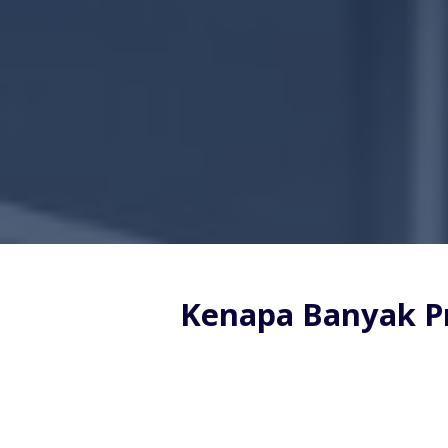
Kenapa Banyak Pr