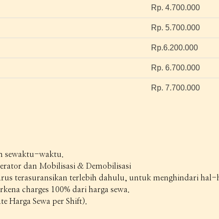
Rp. 4.700.000
Rp. 5.700.000
Rp.6.200.000
Rp. 6.700.000
Rp. 7.700.000
ah sewaktu-waktu.
rator dan Mobilisasi & Demobilisasi
arus terasuransikan terlebih dahulu, untuk menghindari hal-h
rkena charges 100% dari harga sewa.
e Harga Sewa per Shift).