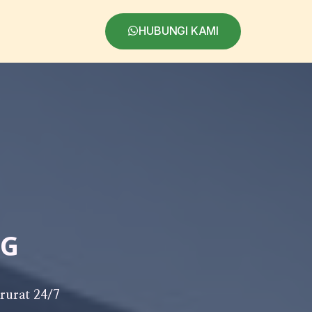
HUBUNGI KAMI
NG
rurat 24/7