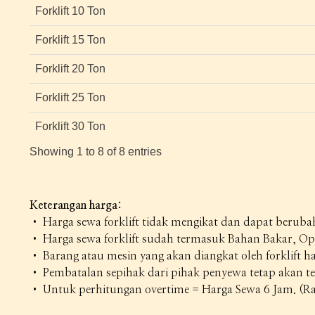
Forklift 10 Ton
Forklift 15 Ton
Forklift 20 Ton
Forklift 25 Ton
Forklift 30 Ton
Showing 1 to 8 of 8 entries
Keterangan harga:
• Harga sewa forklift tidak mengikat dan dapat berub
• Harga sewa forklift sudah termasuk Bahan Bakar, Ope
• Barang atau mesin yang akan diangkat oleh forklift h
• Pembatalan sepihak dari pihak penyewa tetap akan te
• Untuk perhitungan overtime = Harga Sewa 6 Jam. (Rat