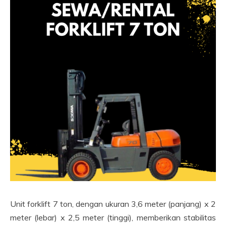
Unit forklift 7 ton, dengan ukuran 3,6 meter (panjang) x 2
meter (lebar) x 2,5 meter (tinggi), memberikan stabilitas