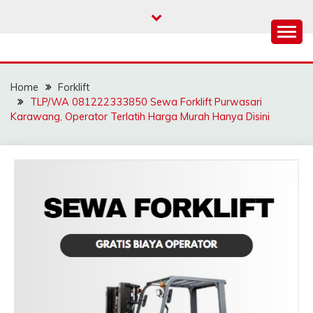
Skip
to
content
SAHABAT CRANE |
Sewa Crane, Forklift, Skylift Harga Bersahabat
JASA SEWA CRANE |
Home
Forklift
FORKLIFT | SKYLIFT
TLP/WA 081222333850 Sewa Forklift Purwasari
Karawang, Operator Terlatih Harga Murah Hanya Disini