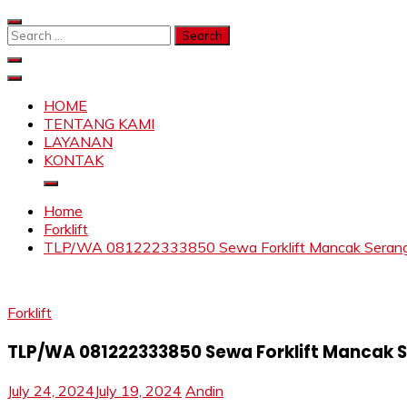
Skip
to
Search
content
for:
SAHABAT CRANE | JASA SEWA CRANE | FORKLIFT | SKY
Sewa Crane, Forklift, Skylift Harga Bersahabat
HOME
TENTANG KAMI
LAYANAN
KONTAK
Home
Forklift
TLP/WA 081222333850 Sewa Forklift Mancak Serang, O
Forklift
TLP/WA 081222333850 Sewa Forklift Mancak Se
July 24, 2024
July 19, 2024
Andin