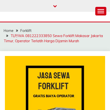
Skip
to
content
SAHABAT CRANE |
Sewa Crane, Forklift, Skylift Harga Bersahabat
JASA SEWA CRANE |
Home
Forklift
FORKLIFT | SKYLIFT
TLP/WA 081222333850 Sewa Forklift Makasar Jakarta
Timur, Operator Terlatih Harga Dijamin Murah