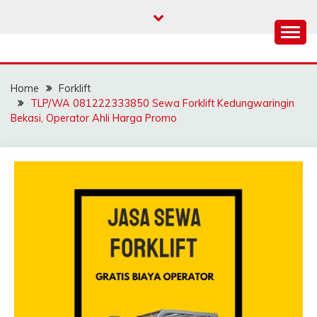
Skip
to
content
SAHABAT CRANE |
Sewa Crane, Forklift, Skylift Harga Bersahabat
JASA SEWA CRANE |
Home
Forklift
FORKLIFT | SKYLIFT
TLP/WA 081222333850 Sewa Forklift Kedungwaringin
Bekasi, Operator Ahli Harga Promo