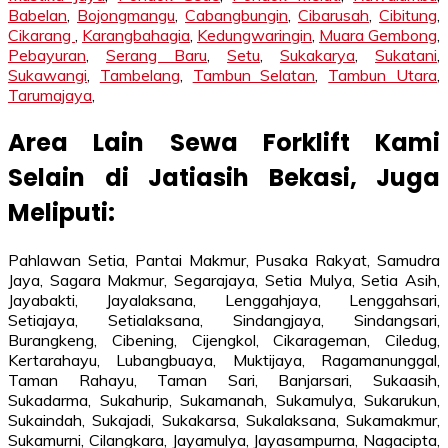
Babelan
,
Bojongmangu
,
Cabangbungin
,
Cibarusah
,
Cibitung
,
Cikarang
,
Karangbahagia
,
Kedungwaringin
,
Muara Gembong
,
Pebayuran
,
Serang Baru
,
Setu
,
Sukakarya
,
Sukatani
,
Sukawangi
,
Tambelang
,
Tambun Selatan
,
Tambun Utara
,
Tarumajaya
,
Area Lain Sewa Forklift Kami
Selain di Jatiasih Bekasi, Juga
Meliputi:
Pahlawan Setia, Pantai Makmur, Pusaka Rakyat, Samudra
Jaya, Sagara Makmur, Segarajaya, Setia Mulya, Setia Asih,
Jayabakti, Jayalaksana, Lenggahjaya, Lenggahsari,
Setiajaya, Setialaksana, Sindangjaya, Sindangsari,
Burangkeng, Cibening, Cijengkol, Cikarageman, Ciledug,
Kertarahayu, Lubangbuaya, Muktijaya, Ragamanunggal,
Taman Rahayu, Taman Sari, Banjarsari, Sukaasih,
Sukadarma, Sukahurip, Sukamanah, Sukamulya, Sukarukun,
Sukaindah, Sukajadi, Sukakarsa, Sukalaksana, Sukamakmur,
Sukamurni, Cilangkara, Jayamulya, Jayasampurna, Nagacipta,