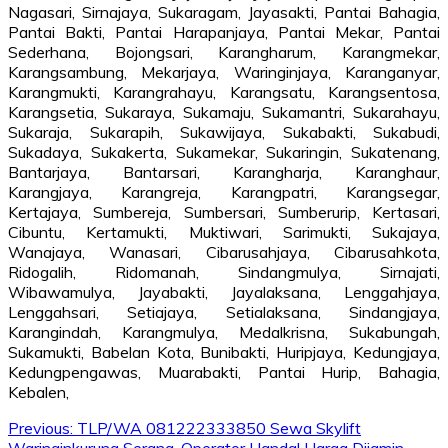
Nagasari, Sirnajaya, Sukaragam, Jayasakti, Pantai Bahagia,
Pantai Bakti, Pantai Harapanjaya, Pantai Mekar, Pantai
Sederhana, Bojongsari, Karangharum, Karangmekar,
Karangsambung, Mekarjaya, Waringinjaya, Karanganyar,
Karangmukti, Karangrahayu, Karangsatu, Karangsentosa,
Karangsetia, Sukaraya, Sukamaju, Sukamantri, Sukarahayu,
Sukaraja, Sukarapih, Sukawijaya, Sukabakti, Sukabudi,
Sukadaya, Sukakerta, Sukamekar, Sukaringin, Sukatenang,
Bantarjaya, Bantarsari, Karangharja, Karanghaur,
Karangjaya, Karangreja, Karangpatri, Karangsegar,
Kertajaya, Sumbereja, Sumbersari, Sumberurip, Kertasari,
Cibuntu, Kertamukti, Muktiwari, Sarimukti, Sukajaya,
Wanajaya, Wanasari, Cibarusahjaya, Cibarusahkota,
Ridogalih, Ridomanah, Sindangmulya, Sirnajati,
Wibawamulya, Jayabakti, Jayalaksana, Lenggahjaya,
Lenggahsari, Setiajaya, Setialaksana, Sindangjaya,
Karangindah, Karangmulya, Medalkrisna, Sukabungah,
Sukamukti, Babelan Kota, Bunibakti, Huripjaya, Kedungjaya,
Kedungpengawas, Muarabakti, Pantai Hurip, Bahagia,
Kebalen,
Post
Previous:
TLP/WA 081222333850 Sewa Skylift
Waringinkurung Serang, Operator Handal Harga Dijamin