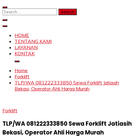
Skip
to
Search
content
for:
SAHABAT CRANE | JASA SEWA CRANE | FORKLIFT |
Sewa Crane, Forklift, Skylift Harga Bersahabat
SKYLIFT
HOME
TENTANG KAMI
LAYANAN
KONTAK
Home
Forklift
TLP/WA 081222333850 Sewa Forklift Jatiasih
Bekasi, Operator Ahli Harga Murah
Forklift
TLP/WA 081222333850 Sewa Forklift Jatiasih
Bekasi, Operator Ahli Harga Murah