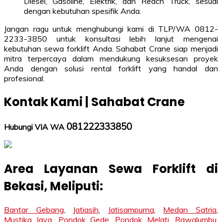
Diesel, Gasoline, Elektrik, dan Reach Truck, sesuai
dengan kebutuhan spesifik Anda.
Jangan ragu untuk menghubungi kami di TLP/WA 0812-
2233-3850 untuk konsultasi lebih lanjut mengenai
kebutuhan sewa forklift Anda. Sahabat Crane siap menjadi
mitra terpercaya dalam mendukung kesuksesan proyek
Anda dengan solusi rental forklift yang handal dan
profesional.
Kontak Kami | Sahabat Crane
081222333850
Hubungi VIA WA
Area Layanan Sewa Forklift di
Bekasi, Meliputi:
Bantar Gebang
,
Jatiasih
,
Jatisampurna
,
Medan Satria
,
Mustika Jaya
,
Pondok Gede
,
Pondok Melati
,
Rawalumbu
,