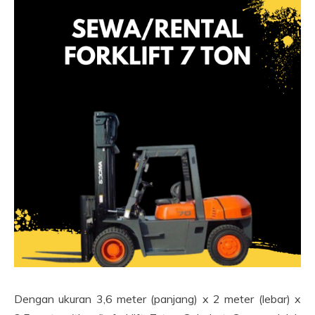
Dengan ukuran 3,6 meter (panjang) x 2 meter (lebar) x