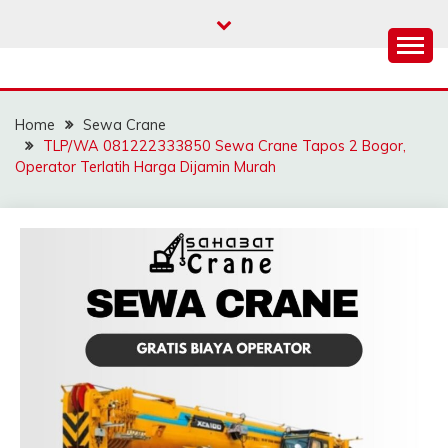
Skip
to
content
SAHABAT CRANE |
Sewa Crane, Forklift, Skylift Harga Bersahabat
JASA SEWA CRANE |
Home
Sewa Crane
FORKLIFT | SKYLIFT
TLP/WA 081222333850 Sewa Crane Tapos 2 Bogor,
Operator Terlatih Harga Dijamin Murah