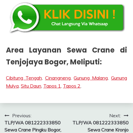
Area Layanan Sewa Crane di
Tenjojaya Bogor
, Meliputi:
Cibitung Tengah
,
Cinangneng
,
Gunung Malang
,
Gunung
Mulya
,
Situ Daun
,
Tapos 1
,
Tapos 2
,
Post
Previous:
Next:
TLP/WA 081222333850
TLP/WA 081222333850
navigation
Sewa Crane Pingku Bogor,
Sewa Crane Kronjo