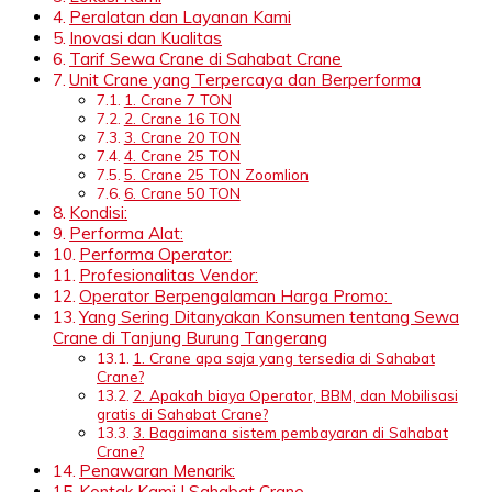
Peralatan dan Layanan Kami
Inovasi dan Kualitas
Tarif Sewa Crane di Sahabat Crane
Unit Crane yang Terpercaya dan Berperforma
1. Crane 7 TON
2. Crane 16 TON
3. Crane 20 TON
4. Crane 25 TON
5. Crane 25 TON Zoomlion
6. Crane 50 TON
Kondisi:
Performa Alat:
Performa Operator:
Profesionalitas Vendor:
Operator Berpengalaman Harga Promo:
Yang Sering Ditanyakan Konsumen tentang Sewa
Crane di Tanjung Burung Tangerang
1. Crane apa saja yang tersedia di Sahabat
Crane?
2. Apakah biaya Operator, BBM, dan Mobilisasi
gratis di Sahabat Crane?
3. Bagaimana sistem pembayaran di Sahabat
Crane?
Penawaran Menarik:
Kontak Kami | Sahabat Crane