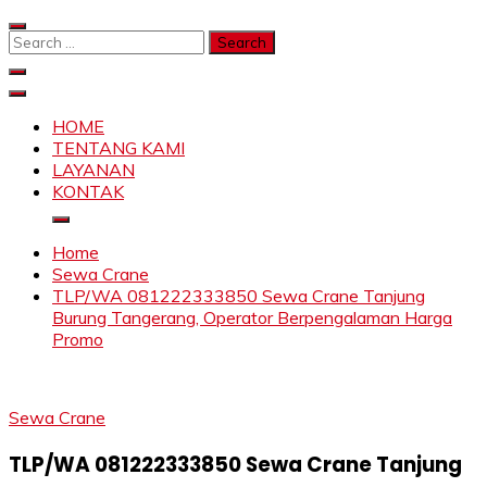
Skip
to
Search
content
for:
SAHABAT CRANE | JASA SEWA CRANE | FORKLIFT |
Sewa Crane, Forklift, Skylift Harga Bersahabat
SKYLIFT
HOME
TENTANG KAMI
LAYANAN
KONTAK
Home
Sewa Crane
TLP/WA 081222333850 Sewa Crane Tanjung
Burung Tangerang, Operator Berpengalaman Harga
Promo
Sewa Crane
TLP/WA 081222333850 Sewa Crane Tanjung