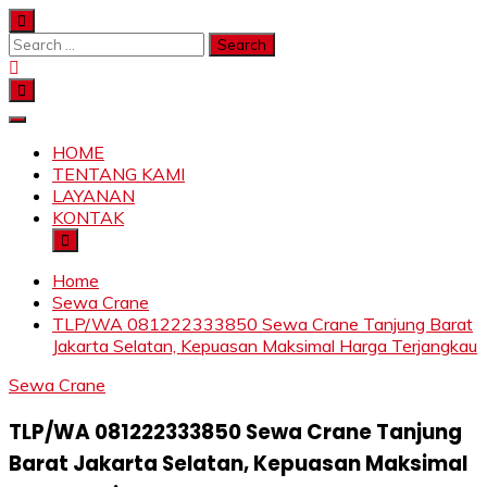
Skip
to
Search
content
for:
SAHABAT CRANE | JASA SEWA CRANE | FORKLIFT |
Sewa Crane, Forklift, Skylift Harga Bersahabat
SKYLIFT
HOME
TENTANG KAMI
LAYANAN
KONTAK
Home
Sewa Crane
TLP/WA 081222333850 Sewa Crane Tanjung Barat
Jakarta Selatan, Kepuasan Maksimal Harga Terjangkau
Sewa Crane
TLP/WA 081222333850 Sewa Crane Tanjung
Barat Jakarta Selatan, Kepuasan Maksimal