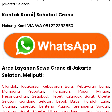
Jakarta Selatan.
Kontak Kami | Sahabat Crane
Hubungi Kami VIA WA 081222333850
Area Layanan Sewa Crane di Jakarta
Selatan, Meliputi:
Cilandak
,
Jagakarsa
,
Kebayoran Baru
,
Kebayoran Lama
,
Mampang Prapatan
,
Pancoran
,
Pasar Minggu
,
Pesanggrahan
,
Setiabudi
,
Tebet
,
Cilandak Barat
,
Cipete
Selatan
,
Gandaria Selatan
,
Lebak Bulus
,
Pondok Labu
,
Ciganjur
,
Cipedak
,
Lenteng Agung
,
Srengseng Sawah
,
Tanjung Barat
,
Cipete Utara
,
Gandaria Utara
,
Gunung
,