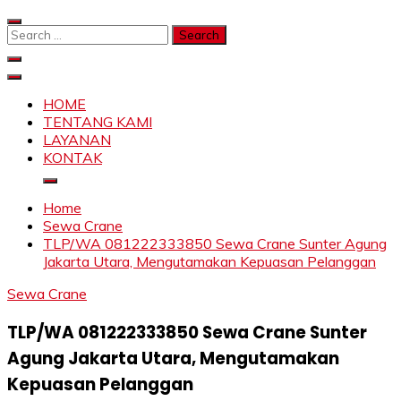
Skip
to
Search
content
for:
SAHABAT CRANE | JASA SEWA CRANE | FORKLIFT |
Sewa Crane, Forklift, Skylift Harga Bersahabat
SKYLIFT
HOME
TENTANG KAMI
LAYANAN
KONTAK
Home
Sewa Crane
TLP/WA 081222333850 Sewa Crane Sunter Agung
Jakarta Utara, Mengutamakan Kepuasan Pelanggan
Sewa Crane
TLP/WA 081222333850 Sewa Crane Sunter
Agung Jakarta Utara, Mengutamakan
Kepuasan Pelanggan