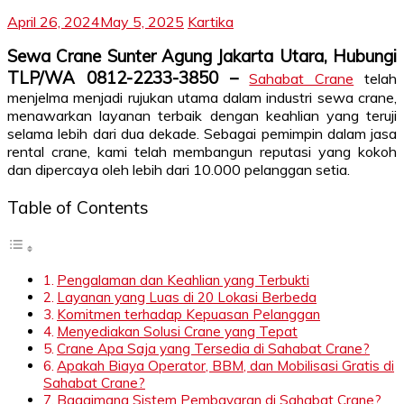
April 26, 2024
May 5, 2025
Kartika
Sewa Crane Sunter Agung Jakarta Utara, Hubungi
TLP/WA 0812-2233-3850 –
Sahabat Crane
telah
menjelma menjadi rujukan utama dalam industri sewa crane,
menawarkan layanan terbaik dengan keahlian yang teruji
selama lebih dari dua dekade. Sebagai pemimpin dalam jasa
rental crane, kami telah membangun reputasi yang kokoh
dan dipercaya oleh lebih dari 10.000 pelanggan setia.
Table of Contents
Pengalaman dan Keahlian yang Terbukti
Layanan yang Luas di 20 Lokasi Berbeda
Komitmen terhadap Kepuasan Pelanggan
Menyediakan Solusi Crane yang Tepat
Crane Apa Saja yang Tersedia di Sahabat Crane?
Apakah Biaya Operator, BBM, dan Mobilisasi Gratis di
Sahabat Crane?
Bagaimana Sistem Pembayaran di Sahabat Crane?