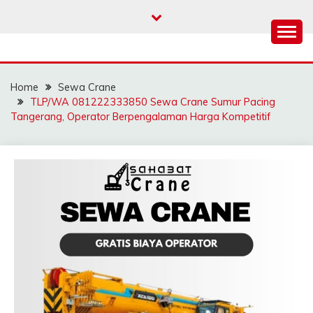
Skip
to
content
SAHABAT CRANE |
Sewa Crane, Forklift, Skylift Harga Bersahabat
JASA SEWA CRANE |
Home
Sewa Crane
FORKLIFT | SKYLIFT
TLP/WA 081222333850 Sewa Crane Sumur Pacing
Tangerang, Operator Berpengalaman Harga Kompetitif