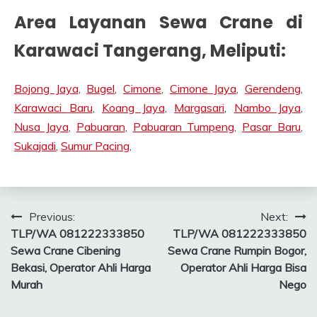
Area Layanan Sewa Crane di
Karawaci Tangerang
, Meliputi:
Bojong Jaya
,
Bugel
,
Cimone
,
Cimone Jaya
,
Gerendeng
,
Karawaci Baru
,
Koang Jaya
,
Margasari
,
Nambo Jaya
,
Nusa Jaya
,
Pabuaran
,
Pabuaran Tumpeng
,
Pasar Baru
,
Sukajadi
,
Sumur Pacing
,
Post
Previous:
Next:
TLP/WA 081222333850
TLP/WA 081222333850
navigation
Sewa Crane Cibening
Sewa Crane Rumpin Bogor,
Bekasi, Operator Ahli Harga
Operator Ahli Harga Bisa
Murah
Nego