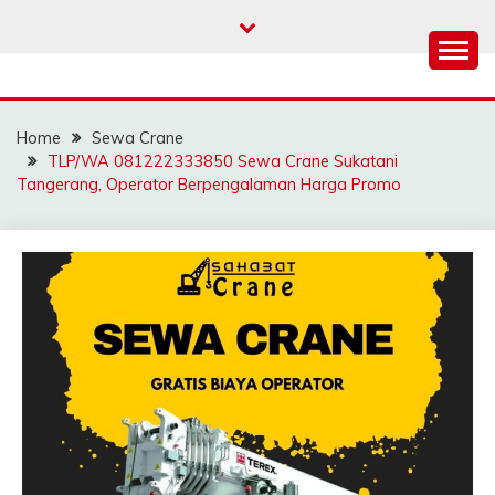
Skip
to
content
SAHABAT CRANE |
Sewa Crane, Forklift, Skylift Harga Bersahabat
JASA SEWA CRANE |
Home
Sewa Crane
FORKLIFT | SKYLIFT
TLP/WA 081222333850 Sewa Crane Sukatani
Tangerang, Operator Berpengalaman Harga Promo