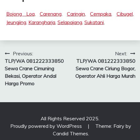
Bojong Loa
,
Carenang
,
Caringin
,
Cempaka
,
Cibugel
,
Jeungjing
,
Karangharja
,
Selapajang
,
Sukatani
,
Post
Previous:
Next:
TLP/WA 081222333850
TLP/WA 081222333850
navigation
Sewa Crane Cimuning
Sewa Crane Ciriung Bogor,
Bekasi, Operator Andal
Operator Ahli Harga Murah
Harga Promo
All Rights Reserved 2025.
Proudly powered by WordPress
|
Theme: Fairy by
Candid Themes
.