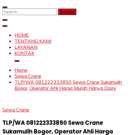
Skip
to
Search
content
for:
SAHABAT CRANE | JASA SEWA CRANE | FORKLIFT |
Sewa Crane, Forklift, Skylift Harga Bersahabat
SKYLIFT
HOME
TENTANG KAMI
LAYANAN
KONTAK
Home
Sewa Crane
TLP/WA 081222333850 Sewa Crane Sukamulih
Bogor, Operator Ahli Harga Murah Hanya Disini
Sewa Crane
TLP/WA 081222333850 Sewa Crane
Sukamulih Bogor, Operator Ahli Harga