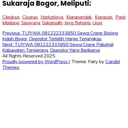
Sukaraja Bogor
, Meliputi:
Cileuksa
,
Cisarua
,
Harkatjaya
,
Kiarapandak
,
Kiarasari
,
Pasir
Madang
,
Sipayung
,
Sukamulih
,
Jaya Raharja
,
Urug
,
Post
Previous:
TLP/WA 081222333850 Sewa Crane Bojong
Indah Bogor, Operator Terlatih Harga Terjangkau
navigation
Next:
TLP/WA 081222333850 Sewa Crane Pakuhaji
Kabupaten Tangerang, Operator Yang Berlisensi
All Rights Reserved 2025.
Proudly powered by WordPress
|
Theme: Fairy by
Candid
Themes
.