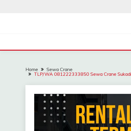
Skip
to
content
SAHABAT CRANE | J
Sewa Crane, Forklift, Skylift Harga Bersahabat
Home
Sewa Crane
TLP/WA 081222333850 Sewa Crane Sukadiri 