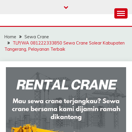
Skip
to
content
SAHABAT CRANE |
Sewa Crane, Forklift, Skylift Harga Bersahabat
JASA SEWA CRANE |
Home
Sewa Crane
FORKLIFT | SKYLIFT
TLP/WA 081222333850 Sewa Crane Solear Kabupaten
Tangerang, Pelayanan Terbaik