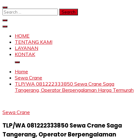
Skip
to
Search
content
for:
SAHABAT CRANE | JASA SEWA CRANE | FORKLIFT |
Sewa Crane, Forklift, Skylift Harga Bersahabat
SKYLIFT
HOME
TENTANG KAMI
LAYANAN
KONTAK
Home
Sewa Crane
TLP/WA 081222333850 Sewa Crane Saga
Tangerang, Operator Berpengalaman Harga Termurah
Sewa Crane
TLP/WA 081222333850 Sewa Crane Saga
Tangerang, Operator Berpengalaman