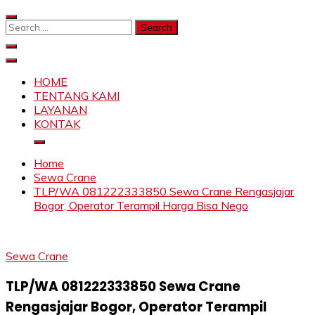
Skip
to
Search
content
for:
SAHABAT CRANE | JASA SEWA CRANE | FORKLIFT |
Sewa Crane, Forklift, Skylift Harga Bersahabat
SKYLIFT
HOME
TENTANG KAMI
LAYANAN
KONTAK
Home
Sewa Crane
TLP/WA 081222333850 Sewa Crane Rengasjajar
Bogor, Operator Terampil Harga Bisa Nego
Sewa Crane
TLP/WA 081222333850 Sewa Crane
Rengasjajar Bogor, Operator Terampil