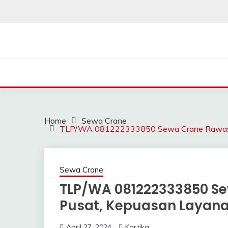
Skip
to
content
SAHABAT CRANE | J
Sewa Crane, Forklift, Skylift Harga Bersahabat
Home
Sewa Crane
TLP/WA 081222333850 Sewa Crane Rawasari
Sewa Crane
TLP/WA 081222333850 Se
Pusat, Kepuasan Layan
April 27, 2024
Kartika