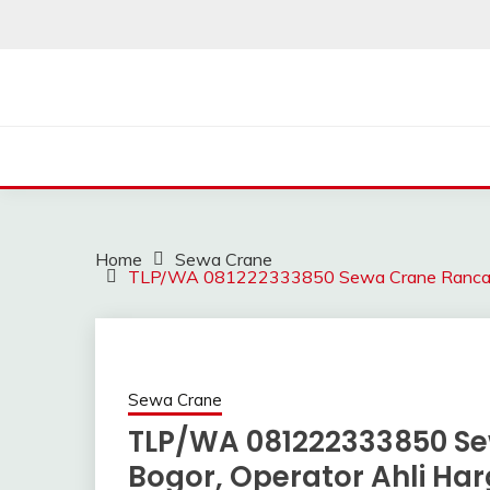
Skip
to
content
SAHABAT CRANE | J
Sewa Crane, Forklift, Skylift Harga Bersahabat
Home
Sewa Crane
TLP/WA 081222333850 Sewa Crane Rancamay
Sewa Crane
TLP/WA 081222333850 S
Bogor, Operator Ahli Ha