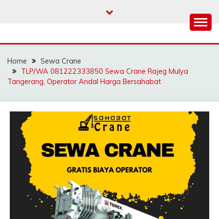
Skip
to
content
SAHABAT CRANE |
Sewa Crane, Forklift, Skylift Harga Bersahabat
JASA SEWA CRANE |
Home
Sewa Crane
FORKLIFT | SKYLIFT
TLP/WA 081222333850 Sewa Crane Rajeg Mulya
Tangerang, Operator Andal Harga Bersahabat