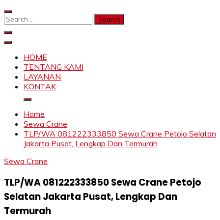
Skip
to
Search
content
for:
SAHABAT CRANE | JASA SEWA CRANE | FORKLIFT |
Sewa Crane, Forklift, Skylift Harga Bersahabat
SKYLIFT
HOME
TENTANG KAMI
LAYANAN
KONTAK
Home
Sewa Crane
TLP/WA 081222333850 Sewa Crane Petojo Selatan
Jakarta Pusat, Lengkap Dan Termurah
Sewa Crane
TLP/WA 081222333850 Sewa Crane Petojo
Selatan Jakarta Pusat, Lengkap Dan
Termurah