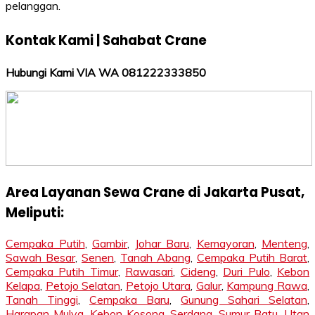
pelanggan.
Kontak Kami | Sahabat Crane
Hubungi Kami VIA WA 081222333850
Area Layanan Sewa Crane di Jakarta Pusat,
Meliputi:
Cempaka Putih
,
Gambir
,
Johar Baru
,
Kemayoran
,
Menteng
,
Sawah Besar
,
Senen
,
Tanah Abang
,
Cempaka Putih Barat
,
Cempaka Putih Timur
,
Rawasari
,
Cideng
,
Duri Pulo
,
Kebon
Kelapa
,
Petojo Selatan
,
Petojo Utara
,
Galur
,
Kampung Rawa
,
Tanah Tinggi
,
Cempaka Baru
,
Gunung Sahari Selatan
,
Harapan Mulya
,
Kebon Kosong
,
Serdang
,
Sumur Batu
,
Utan