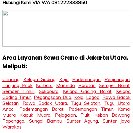
Hubungi Kami VIA WA 081222333850
Area Layanan Sewa Crane di Jakarta Utara,
Meliputi:
Cilincing
,
Kelapa Gading
,
Koja
,
Pademangan
,
Penjaringan
,
Tanjung Priok
,
Kalibaru
,
Marunda
,
Rorotan
,
Semper Barat
,
Semper Timur
,
Sukapura
,
Kelapa Gading Barat
,
Kelapa
Gading Timur
,
Pegangsaan Dua
,
Koja
,
Lagoa
,
Rawa Badak
Selatan
,
Rawa Badak Utara
,
Tugu Selatan
,
Tugu Utara
,
Ancol
,
Pademangan Barat
,
Pademangan Timur
,
Kamal
Muara
,
Kapuk Muara
,
Pejagalan
,
Pluit
,
Kebon Bawang
,
Papanggo
,
Sungai Bambu
,
Sunter Agung
,
Sunter Jaya
,
Warakas.