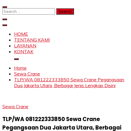
Skip
to
Search
content
for:
SAHABAT CRANE | JASA SEWA CRANE | FORKLIFT |
Sewa Crane, Forklift, Skylift Harga Bersahabat
SKYLIFT
HOME
TENTANG KAMI
LAYANAN
KONTAK
Home
Sewa Crane
TLP/WA 081222333850 Sewa Crane Pegangsaan
Dua Jakarta Utara, Berbagai Jenis Lengkap Disini
Sewa Crane
TLP/WA 081222333850 Sewa Crane
Pegangsaan Dua Jakarta Utara, Berbagai